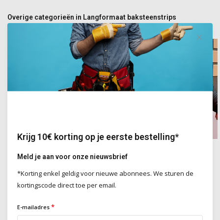
Overige categorieën in Langformaat baksteenstrips
Krijg 10€ korting op je eerste bestelling*
Natuursteenstrips
Flexibele minerale steenstrips
Meld je aan voor onze nieuwsbrief
*Korting enkel geldig voor nieuwe abonnees. We sturen de
kortingscode direct toe per email.
Langformaat baksteenstrips – Strakke en moderne gevels
*
E-mailadres
Langformaat baksteenstrips zijn langer en platter dan traditionele