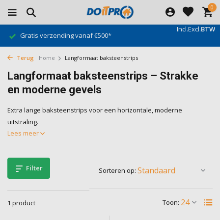
0
Incl.
Excl.
BTW
Gratis verzending vanaf €500*
Terug
Home
Langformaat baksteenstrips
Langformaat baksteenstrips – Strakke
en moderne gevels
Extra lange baksteenstrips voor een horizontale, moderne
uitstraling.
Lees meer
Filter
Sorteren op:
Toon:
1 product