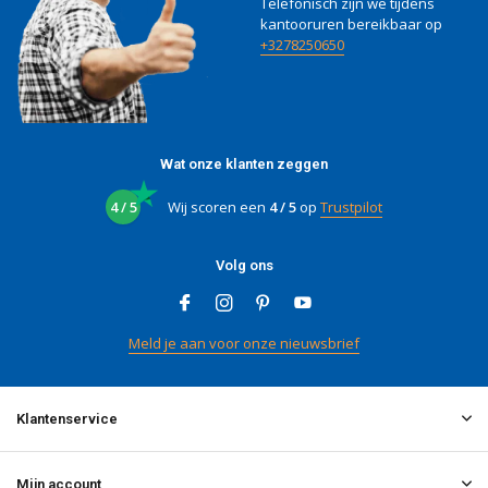
Telefonisch zijn we tijdens
kantooruren bereikbaar op
+3278250650
Wat onze klanten zeggen
4 / 5
Wij scoren een
4 / 5
op
Trustpilot
Volg ons
Meld je aan voor onze nieuwsbrief
Klantenservice
Mijn account