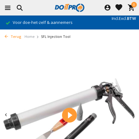
0
Incl.
Excl.
BTW
Voor doe-het-zelf & aannemers
Terug
Home
SFL Injection Tool