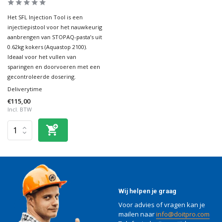
Het SFL Injection Tool is een
injectiepistool voor het nauwkeurig
aanbrengen van STOPAQ-pasta’s uit
0.62kg kokers (Aquastop 2100).
Ideaal voor het vullen van
sparingen en doorvoeren met een
gecontroleerde dosering.
Deliverytime
€115,00
Incl. BTW
Wij helpen je graag
Voor advies of vragen kan je
mailen naar
info@doitpro.com