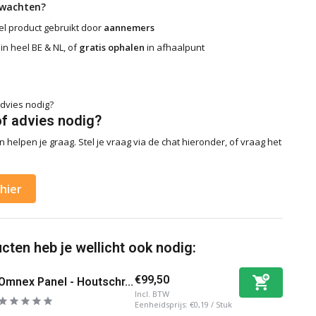
rwachten?
l product gebruikt door
aannemers
in heel BE & NL, of
gratis ophalen
in afhaalpunt
of advies nodig?
 helpen je graag. Stel je vraag via de chat hieronder, of vraag het
hier
ten heb je wellicht ook nodig:
€99,50
Omnex Panel - Houtschr...
Incl. BTW
Eenheidsprijs:
€0,19
/
Stuk