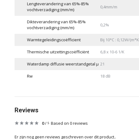
Lengteverandering van 65%-85%
0,4mm/m
vochtverzadiging (mm/m)
Dikteverandering van 65%-85%
0,2%
vochtverzadiging (mm/m)
Warmtegeleidingscoëfficient
Bij 10°C : 0,12W/(m*K
Thermische uitzettingscoëfficiënt
6,8 x 10-6 1/K
Waterdamp diffusie weerstandgetal μ
21
Rw
18 dB
Reviews
0
/
Based on 0 reviews
5
Er zijn nog geen reviews geschreven over dit product..