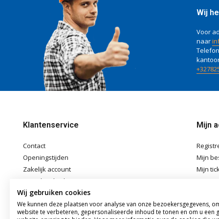
Wij he
Voor ad
naar
in
Telefon
kantoo
+32782
Klantenservice
Mijn 
Contact
Registr
Openingstijden
Mijn be
Zakelijk account
Mijn tic
Betaalmethoden
Mijn ver
Wij gebruiken cookies
Verzenden & Afhalen
We kunnen deze plaatsen voor analyse van onze bezoekersgegevens, o
Algemene voorwaarden
website te verbeteren, gepersonaliseerde inhoud te tonen en om u een 
Disclaimer