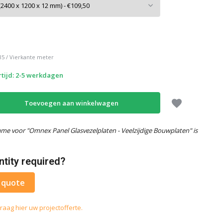
85
/
Vierkante meter
tijd: 2-5 werkdagen
Toevoegen aan winkelwagen
me voor "Omnex Panel Glasvezelplaten - Veelzijdige Bouwplaten" is
ntity required?
 quote
raag hier uw projectofferte.