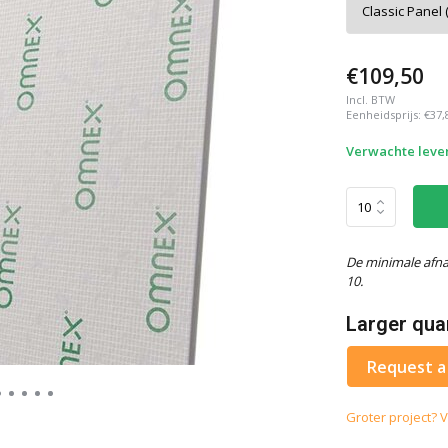
€109,50
Incl. BTW
Eenheidsprijs:
€37,
Verwachte lever
De minimale afna
10.
Larger qua
Request a
Groter project? V