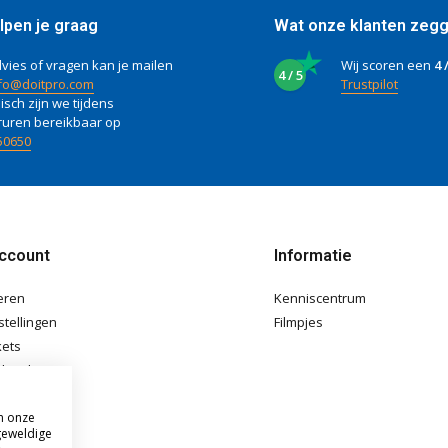
lpen je graag
Wat onze klanten zeg
vies of vragen kan je mailen
Wij scoren een
4 
4 / 5
fo@doitpro.com
Trustpilot
isch zijn we tijdens
ruren bereikbaar op
50650
account
Informatie
eren
Kenniscentrum
stellingen
Filmpjes
kets
langlijst
m onze
geweldige