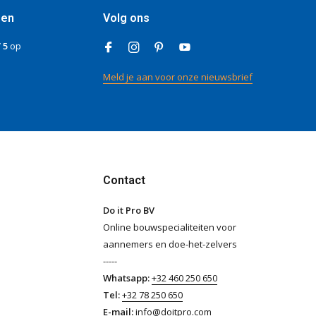
gen
Volg ons
/ 5
op
Meld je aan voor onze nieuwsbrief
Contact
Do it Pro BV
Online bouwspecialiteiten voor
aannemers en doe-het-zelvers
-----
Whatsapp:
+32 460 250 650
Tel:
+32 78 250 650
E-mail:
info@doitpro.com