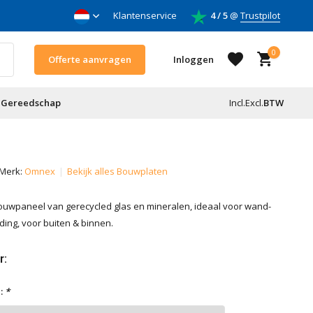
 & daken
Klantenservice
Voor doe-het-zelf & aannemers
4 / 5
@
Trustpilot
0
Offerte aanvragen
Inloggen
Gereedschap
Incl.
Excl.
BTW
Account aanmaken
Merk:
Omnex
Bekijk alles Bouwplaten
Account aanmaken
g bouwpaneel van gerecycled glas en mineralen, ideaal voor wand-
ing, voor buiten & binnen.
r:
:
*