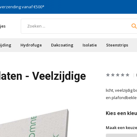
 verzending vanaf €500*
Specialist in gevels, vocht
jes
ijding
Hydrofuge
Dakcoating
Isolatie
Steenstrips
ten - Veelzijdige
licht, veelzijdi
en plafondbekled
Kies een kleu
Maak een keuze