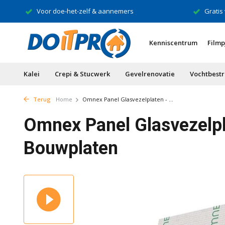
Voor doe-het-zelf & aannemers
Gratis
Kenniscentrum
Filmp
Kalei
Crepi & Stucwerk
Gevelrenovatie
Vochtbestr
Terug
Home
Omnex Panel Glasvezelplaten - ...
Omnex Panel Glasvezelpla
Bouwplaten