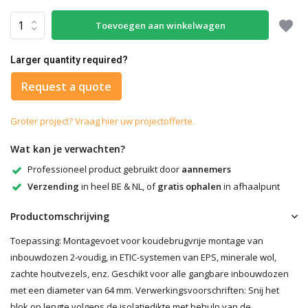
Toevoegen aan winkelwagen
Larger quantity required?
Request a quote
Groter project? Vraag hier uw projectofferte.
Wat kan je verwachten?
Professioneel product gebruikt door
aannemers
Verzending
in heel BE & NL, of
gratis ophalen
in afhaalpunt
Productomschrijving
Toepassing: Montagevoet voor koudebrugvrije montage van
inbouwdozen 2-voudig, in ETIC-systemen van EPS, minerale wol,
zachte houtvezels, enz. Geschikt voor alle gangbare inbouwdozen
met een diameter van 64 mm. Verwerkingsvoorschriften: Snij het
blok op lengte volgens de isolatiedikte met behulp van de