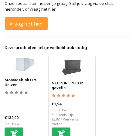
Onze specialisten helpen je graag. Stel je vraag via de chat
hieronder, of vraag het hier.
Vraag het hier
Deze producten heb je wellicht ook nodig:
Montageblok EPS
NEOPOR EPS 032
Univer...
gevelis...
€1,94
Incl. BTW
Eenheidsprijs:
€132,00
€3,88
/
Vierkante
Incl. BTW
meter