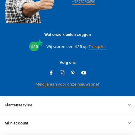
+3278250650
Wat onze klanten zeggen
4 / 5
Wij scoren een
4 / 5
op
Trustpilot
Volg ons
Meld je aan voor onze nieuwsbrief
Klantenservice
Mijn account