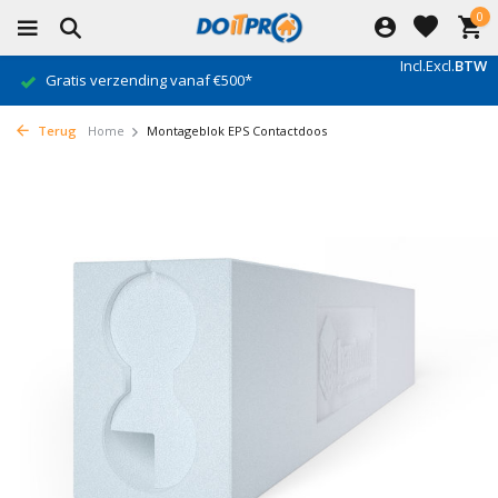
0
Incl.
Excl.
BTW
Gratis verzending vanaf €500*
Terug
Home
Montageblok EPS Contactdoos