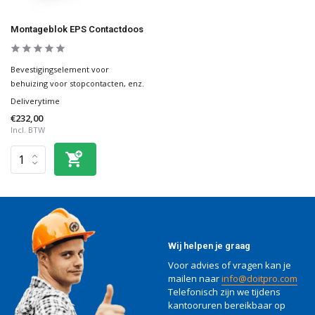
Montageblok EPS Contactdoos
Bevestigingselement voor
behuizing voor stopcontacten, enz.
Deliverytime
€232,00
Incl. BTW
Wij helpen je graag
Voor advies of vragen kan je
mailen naar
info@doitpro.com
Telefonisch zijn we tijdens
kantooruren bereikbaar op