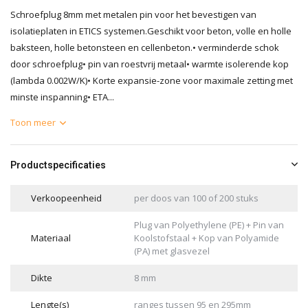
Schroefplug 8mm met metalen pin voor het bevestigen van
isolatieplaten in ETICS systemen.Geschikt voor beton, volle en holle
baksteen, holle betonsteen en cellenbeton.• verminderde schok
door schroefplug• pin van roestvrij metaal• warmte isolerende kop
(lambda 0.002W/K)• Korte expansie-zone voor maximale zetting met
minste inspanning• ETA...
Toon meer
Productspecificaties
Verkoopeenheid
per doos van 100 of 200 stuks
Plug van Polyethylene (PE) + Pin van
Materiaal
Koolstofstaal + Kop van Polyamide
(PA) met glasvezel
Dikte
8 mm
Lengte(s)
ranges tussen 95 en 295mm