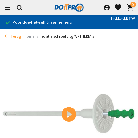
0
Incl.
Excl.
BTW
Voor doe-het-zelf & aannemers
Terug
Home
Isolatie Schroefplug WKTHERM-S