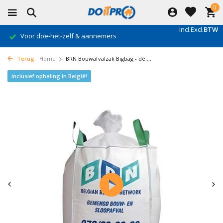
0
Incl.
Excl.
BTW
Voor doe-het-zelf & aannemers
Terug
Home
BRN Bouwafvalzak Bigbag - dé ...
inclusief ophaling in België!