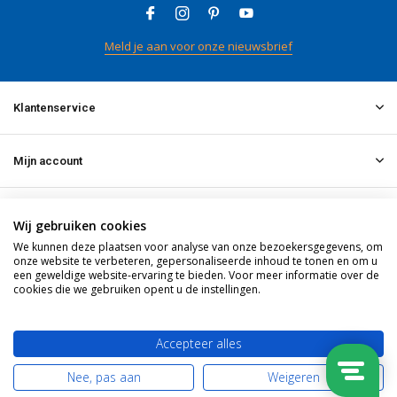
Meld je aan voor onze nieuwsbrief
Klantenservice
Mijn account
Informatie
Wij gebruiken cookies
We kunnen deze plaatsen voor analyse van onze bezoekersgegevens, om
onze website te verbeteren, gepersonaliseerde inhoud te tonen en om u
Contact
een geweldige website-ervaring te bieden. Voor meer informatie over de
cookies die we gebruiken opent u de instellingen.
© 2026 doitpro.com - Theme By
DMWS
x
Plus+
RSS-feed
Accepteer alles
Nee, pas aan
Weigeren