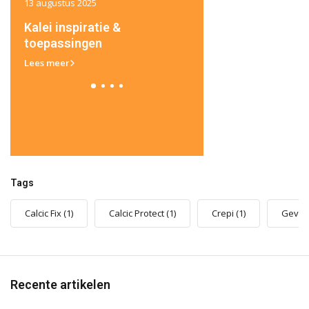
13 augustus 2025
13 augustus 2025
Kalei inspiratie &
Belangrijke aandach
toepassingen
bij het kaleien van je
Lees meer
Lees meer
Tags
Calcic Fix
(1)
Calcic Protect
(1)
Crepi
(1)
Gevel
Recente artikelen