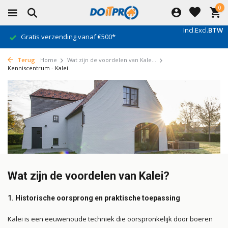
0
Incl.
Excl.
BTW
Gratis verzending vanaf €500*
Terug
Home
Wat zijn de voordelen van Kale...
Kenniscentrum - Kalei
Wat zijn de voordelen van Kalei?
1.
Historische oorsprong en praktische toepassing
Kalei is een eeuwenoude techniek die oorspronkelijk door boeren