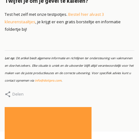
Twijfel je om je gevel te kaleien?
Test het zelf met onze testpotjes.
Bestel hier alvast 3
kleurenstaaltjes
, je krijgt er een gratis borsteltje en informatie
foldertje bij!
Let op:
Dit artikel biedt algemene informatie en richtlijnen ter ondersteuning van vakmannen
en doe-het-zelvers. Elke situatie is uniek en de uitvoerder blijft altijd verantwoordelijk voor het
maken van de juiste productkeuzes en de correcte uitvoering. Voor specifiek advies kunt u
contact opnemen via
info@doitpro.com
.
Delen