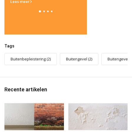
Lees meer
Tags
Buitenbepleistering
(2)
Buitengevel
(2)
Buitengevelis
Recente artikelen