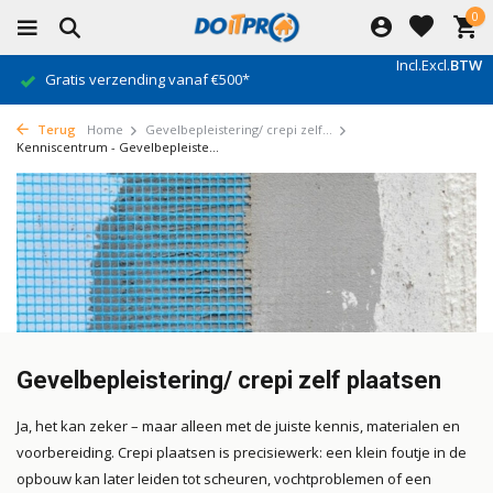
0
Incl.
Excl.
BTW
Gratis verzending vanaf €500*
Terug
Home
Gevelbepleistering/ crepi zelf...
Kenniscentrum - Gevelbepleiste...
Gevelbepleistering/ crepi zelf plaatsen
Ja, het kan zeker – maar alleen met de juiste kennis, materialen en
voorbereiding. Crepi plaatsen is precisiewerk: een klein foutje in de
opbouw kan later leiden tot scheuren, vochtproblemen of een