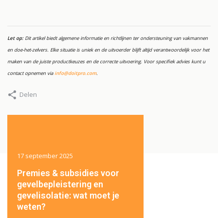
Let op:
Dit artikel biedt algemene informatie en richtlijnen ter ondersteuning van vakmannen
en doe-het-zelvers. Elke situatie is uniek en de uitvoerder blijft altijd verantwoordelijk voor het
maken van de juiste productkeuzes en de correcte uitvoering. Voor specifiek advies kunt u
contact opnemen via
info@doitpro.com
.
Delen
17 september 2025
17 september 2025
ft
Premies & subsidies voor
Hoe herstel je besch
aat
gevelbepleistering en
pleisterwerk of crepi
gevelisolatie: wat moet je
gevel?
weten?
Lees meer