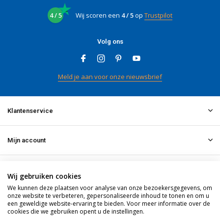
4 / 5
Wij scoren een
4 / 5
op
Trustpilot
Volg ons
Meld je aan voor onze nieuwsbrief
Klantenservice
Mijn account
Informatie
Wij gebruiken cookies
We kunnen deze plaatsen voor analyse van onze bezoekersgegevens, om
onze website te verbeteren, gepersonaliseerde inhoud te tonen en om u
Contact
een geweldige website-ervaring te bieden. Voor meer informatie over de
cookies die we gebruiken opent u de instellingen.