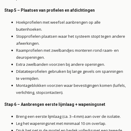
Stap 5 – Plaatsen van profielen en afdichtingen
Hoekprofielen met weefsel aanbrengen op alle
buitenhoeken.
Stopprofielen plaatsen waar het systeem stopt tegen andere
afwerkingen.
Raamprofielen met zwelbandjes monteren rond raam- en
deuropeningen.
Extra zwelbanden voorzien bij andere openingen.
Dilatatieprofielen gebruiken bij lange gevels om spanningen
te vermijden.
Montageblokken voorzien waar bevestigingen komen (luifels,
verlichting, stopcontacten).
Stap 6 – Aanbrengen eerste lijmlaag + wapeningsnet
Breng een eerste lijmlaag (ca. 3–4 mm) aan over de isolatie.
Leg het wapeningsnet met minimaal 10 cm overlap.
Druk het net in de mortel en bedek volledig met een tweede