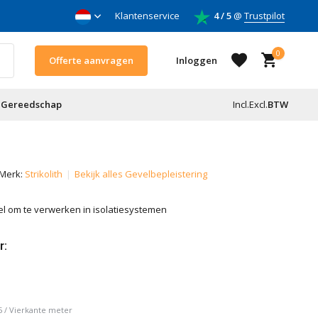
 & daken
Klantenservice
Voor doe-het-zelf & aannemers
4 / 5
@
Trustpilot
0
Offerte aanvragen
Inloggen
Gereedschap
Incl.
Excl.
BTW
Account aanmaken
Merk:
Strikolith
Bekijk alles Gevelbepleistering
Account aanmaken
l om te verwerken in isolatiesystemen
r:
5
/
Vierkante meter