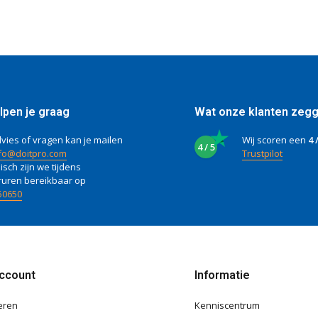
lpen je graag
Wat onze klanten zeg
vies of vragen kan je mailen
Wij scoren een
4 
4 / 5
fo@doitpro.com
Trustpilot
isch zijn we tijdens
ruren bereikbaar op
50650
account
Informatie
eren
Kenniscentrum