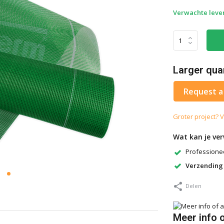
Verwachte lever
Larger qua
Request a
Groter project? V
Wat kan je ve
Professionee
Verzending
Delen
Meer info 