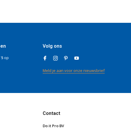
gen
Volg ons
/ 5
op
Meld je aan voor onze nieuwsbrief
Contact
Do it Pro BV