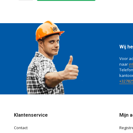
Wij he
Voor ad
naar
in
Telefon
kantoo
+32782
Klantenservice
Mijn 
Contact
Registr