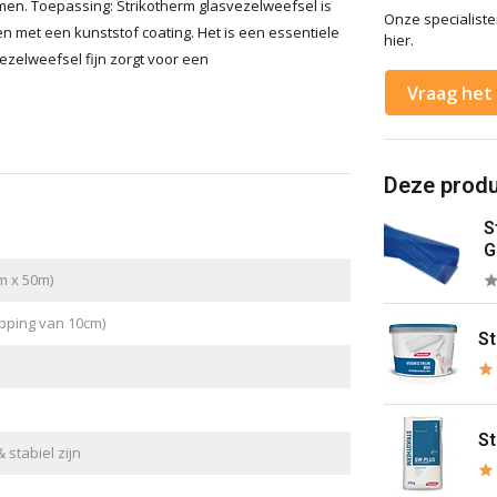
emen. Toepassing: Strikotherm glasvezelweefsel is
Onze specialisten
n met een kunststof coating. Het is een essentiele
hier.
zelweefsel fijn zorgt voor een
Vraag het 
Deze produc
S
G
m x 50m)
apping van 10cm)
St
S
 stabiel zijn