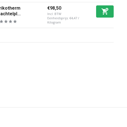
rikotherm
€98,50
achtelpl...
Incl. BTW
Eenheidsprijs:
€4,47
/
Kilogram