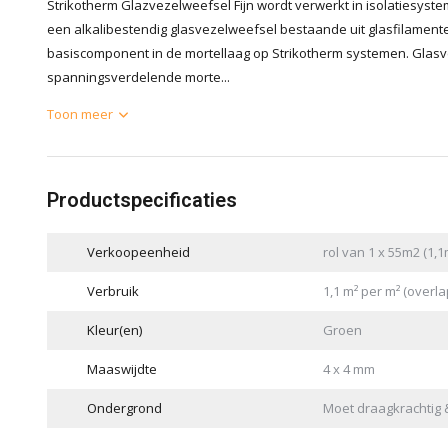
Strikotherm Glazvezelweefsel Fijn wordt verwerkt in isolatiesyst
een alkalibestendig glasvezelweefsel bestaande uit glasfilamente
basiscomponent in de mortellaag op Strikotherm systemen. Glasve
spanningsverdelende morte...
Toon meer
Productspecificaties
Verkoopeenheid
rol van 1 x 55m2 (1,1
Verbruik
1,1 m² per m² (overl
Kleur(en)
Groen
Maaswijdte
4 x 4 mm
Ondergrond
Moet draagkrachtig &