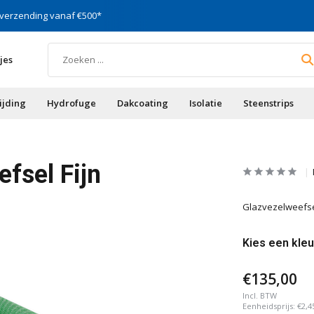
 verzending vanaf €500*
Specialist in gevels, vocht
jes
ijding
Hydrofuge
Dakcoating
Isolatie
Steenstrips
fsel Fijn
Glazvezelweefse
Kies een kleu
€135,00
Incl. BTW
Eenheidsprijs:
€2,4