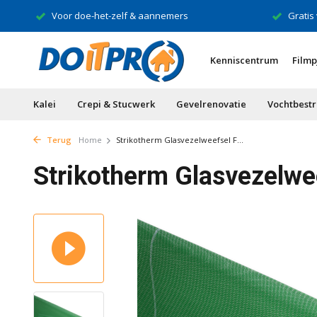
Voor doe-het-zelf & aannemers
Gratis
Kenniscentrum
Filmp
Kalei
Crepi & Stucwerk
Gevelrenovatie
Vochtbestr
Terug
Home
Strikotherm Glasvezelweefsel F...
Strikotherm Glasvezelwee