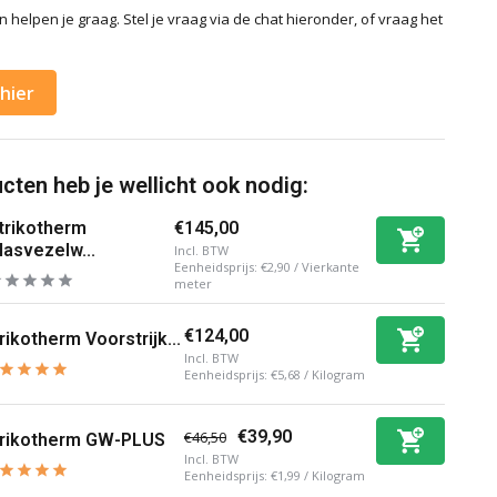
 helpen je graag. Stel je vraag via de chat hieronder, of vraag het
hier
ten heb je wellicht ook nodig:
trikotherm
€145,00
lasvezelw...
Incl. BTW
Eenheidsprijs:
€2,90
/
Vierkante
meter
€124,00
rikotherm Voorstrijk...
Incl. BTW
Eenheidsprijs:
€5,68
/
Kilogram
€39,90
€46,50
trikotherm GW-PLUS
Incl. BTW
Eenheidsprijs:
€1,99
/
Kilogram