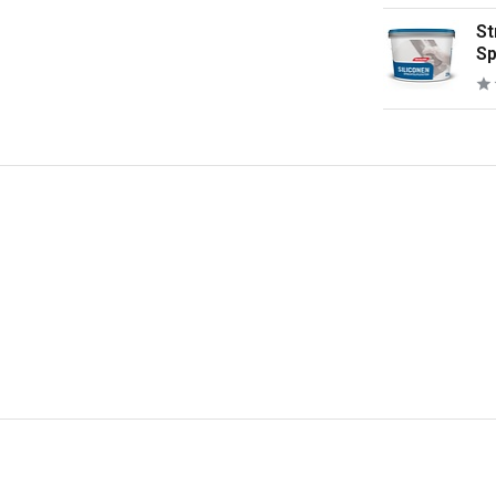
St
Sp