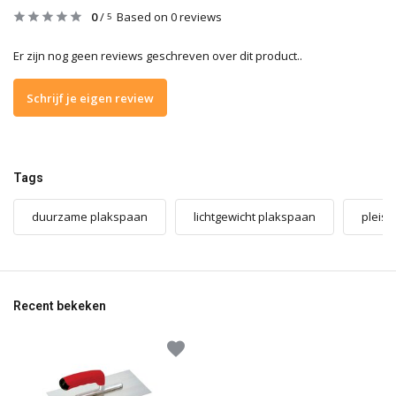
0
/
Based on 0 reviews
5
Er zijn nog geen reviews geschreven over dit product..
Schrijf je eigen review
Tags
duurzame plakspaan
lichtgewicht plakspaan
pleis
Recent bekeken