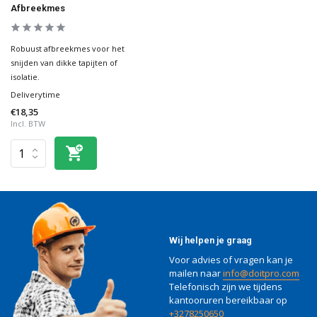
Afbreekmes
Robuust afbreekmes voor het
snijden van dikke tapijten of
isolatie.
Deliverytime
€18,35
Incl. BTW
Wij helpen je graag
Voor advies of vragen kan je
mailen naar
info@doitpro.com
Telefonisch zijn we tijdens
kantooruren bereikbaar op
+3278250650