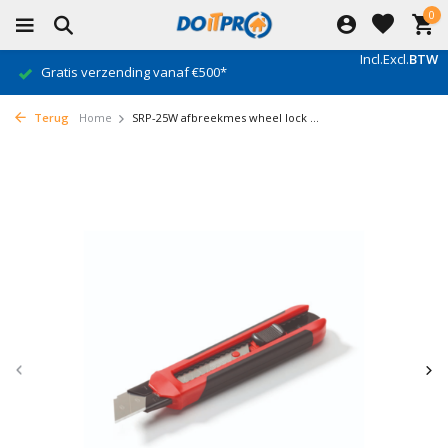
0
Incl.
Excl.
BTW
Gratis verzending vanaf €500*
Terug
Home
SRP-25W afbreekmes wheel lock ...