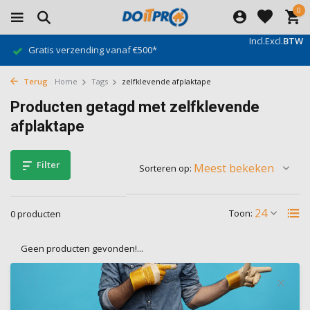
0
Incl.
Excl.
BTW
Gratis verzending vanaf €500*
Terug
Home
Tags
zelfklevende afplaktape
Producten getagd met zelfklevende
afplaktape
Filter
Sorteren op:
Toon:
0 producten
Geen producten gevonden!...