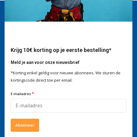
Wij helpen je graag
Voor advies of vragen kan je
mailen naar
info@doitpro.com
Telefonisch zijn we tijdens
kantooruren bereikbaar op
Krijg 10€ korting op je eerste bestelling*
+3278250650
Meld je aan voor onze nieuwsbrief
*Korting enkel geldig voor nieuwe abonnees. We sturen de
kortingscode direct toe per email.
Wat onze klanten zeggen
*
E-mailadres
4 / 5
Wij scoren een
4 / 5
op
Trustpilot
Volg ons
Abonneer