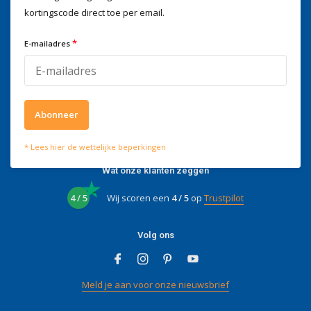
kortingscode direct toe per email.
Wij helpen je graag
Voor advies of vragen kan je
*
E-mailadres
mailen naar
info@doitpro.com
Telefonisch zijn we tijdens
kantooruren bereikbaar op
+3278250650
Abonneer
* Lees hier de wettelijke beperkingen
Wat onze klanten zeggen
4 / 5
Wij scoren een
4 / 5
op
Trustpilot
Volg ons
Meld je aan voor onze nieuwsbrief