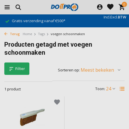
0
Incl.
Excl.
BTW
Gratis verzending vanaf €500*
Terug
Home
Tags
voegen schoonmaken
Producten getagd met voegen
schoonmaken
Filter
Sorteren op:
Toon:
1 product