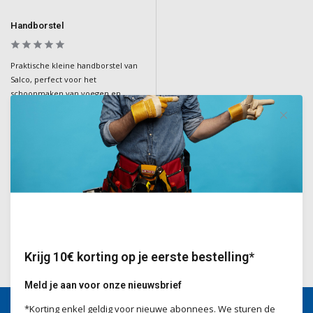
Handborstel
Praktische kleine handborstel van
Salco, perfect voor het
schoonmaken van voegen en
kleinere ruimtes. Gemaakt van
natuurlijke kokosvezels, een
essentieel gereedschap voor
gedetailleerd schoonmaakwerk.
Deliverytime
€4,70
Incl. BTW
Krijg 10€ korting op je eerste bestelling*
Meld je aan voor onze nieuwsbrief
*Korting enkel geldig voor nieuwe abonnees. We sturen de