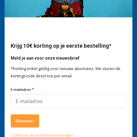
Wij helpen je graag
Voor advies of vragen kan je
mailen naar
info@doitpro.com
Telefonisch zijn we tijdens
kantooruren bereikbaar op
+3278250650
Krijg 10€ korting op je eerste bestelling*
Meld je aan voor onze nieuwsbrief
*Korting enkel geldig voor nieuwe abonnees. We sturen de
kortingscode direct toe per email.
Wat onze klanten zeggen
*
E-mailadres
4 / 5
Wij scoren een
4 / 5
op
Trustpilot
Volg ons
Abonneer
Meld je aan voor onze nieuwsbrief
* Lees hier de wettelijke beperkingen