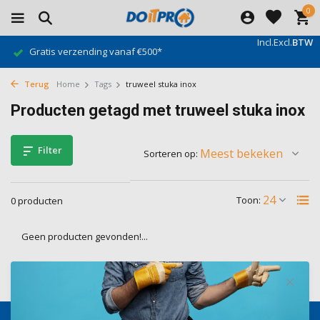
0
Incl.
Excl.
BTW
Gratis verzending vanaf €500*
Terug
Home
Tags
truweel stuka inox
Producten getagd met truweel stuka inox
Filter
Sorteren op:
Toon:
0 producten
Geen producten gevonden!...