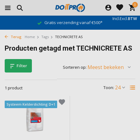
0
Incl.
Excl.
BTW
Gratis verzending vanaf €500*
Terug
Home
Tags
TECHNICRETE AS
Producten getagd met TECHNICRETE AS
Filter
Sorteren op:
Toon:
1 product
Systeem Kelderdichting D+1