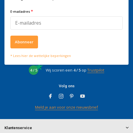
Voor advies of vragen kan je
mailen naar
info@doitpro.com
*
E-mailadres
Telefonisch zijn we tijdens
kantooruren bereikbaar op
+3278250650
Abonneer
* Lees hier de wettelijke beperkingen
Wat onze klanten zeggen
4 / 5
Wij scoren een
4 / 5
op
Trustpilot
Volg ons
Meld je aan voor onze nieuwsbrief
Klantenservice