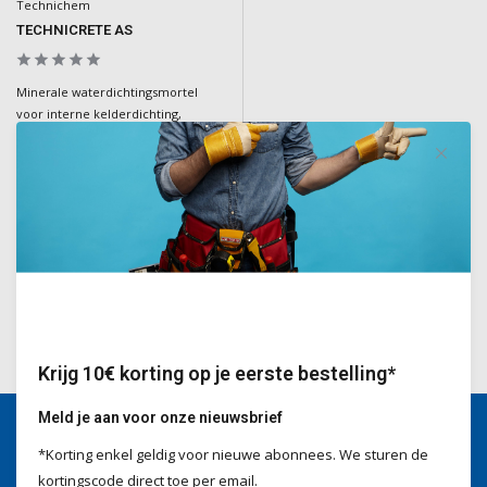
Technichem
TECHNICRETE AS
Minerale waterdichtingsmortel
voor interne kelderdichting,
bestand tegen waterdruk en
geschikt voor zouthoudende
ondergronden
Deliverytime
€94,00
Incl. BTW
Krijg 10€ korting op je eerste bestelling*
Meld je aan voor onze nieuwsbrief
*Korting enkel geldig voor nieuwe abonnees. We sturen de
Wij helpen je graag
kortingscode direct toe per email.