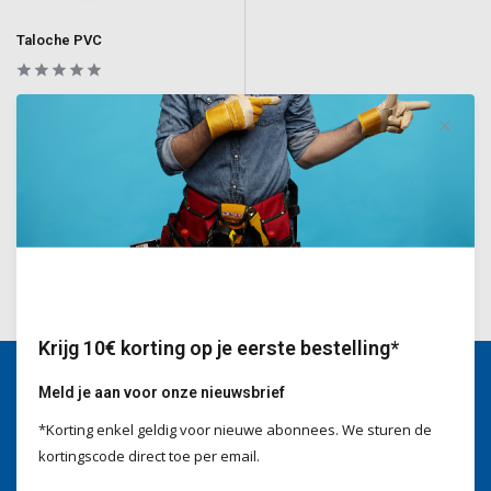
Taloche PVC
Voor het gladstrijken en afwerken
van pleister- en stucwerk
Deliverytime
€9,90
Incl. BTW
Krijg 10€ korting op je eerste bestelling*
Meld je aan voor onze nieuwsbrief
Wij helpen je graag
*Korting enkel geldig voor nieuwe abonnees. We sturen de
Voor advies of vragen kan je
kortingscode direct toe per email.
mailen naar
info@doitpro.com
Telefonisch zijn we tijdens