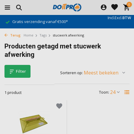
0
Incl.
Excl.
BTW
Gratis verzending vanaf €500*
Terug
Home
Tags
stucwerk afwerking
Producten getagd met stucwerk
afwerking
Filter
Sorteren op:
Toon:
1 product