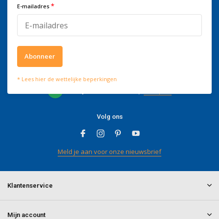
*
E-mailadres
kantooruren bereikbaar op
+3278250650
Abonneer
Wat onze klanten zeggen
* Lees hier de wettelijke beperkingen
4 / 5
Wij scoren een
4 / 5
op
Trustpilot
Volg ons
Meld je aan voor onze nieuwsbrief
Klantenservice
Mijn account