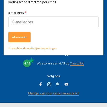
kortingscode direct toe per email.
Wij helpen je graag
Voor advies of vragen kan je
*
E-mailadres
mailen naar
info@doitpro.com
Telefonisch zijn we tijdens
kantooruren bereikbaar op
+3278250650
Abonneer
* Lees hier de wettelijke beperkingen
Wat onze klanten zeggen
4 / 5
Wij scoren een
4 / 5
op
Trustpilot
Volg ons
Meld je aan voor onze nieuwsbrief