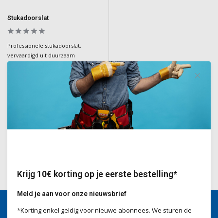
Stukadoorslat
Professionele stukadoorslat,
vervaardigd uit duurzaam
aluminium. Ideaal voor stukadoors
en bouwexperts voor precisiewerk
bij het egaliseren van
oppervlakken.
Deliverytime
€37,25
Incl. BTW
Krijg 10€ korting op je eerste bestelling*
Meld je aan voor onze nieuwsbrief
*Korting enkel geldig voor nieuwe abonnees. We sturen de