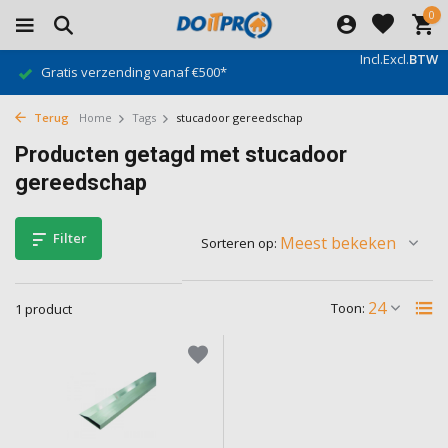
0
Incl.
Excl.
BTW
Gratis verzending vanaf €500*
Terug
Home
Tags
stucadoor gereedschap
Producten getagd met stucadoor
gereedschap
Filter
Sorteren op:
Toon:
1 product