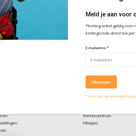
Meld je aan voor 
*Korting enkel geldig voo
lpen je graag
Wat onze klanten zeg
kortingscode direct toe per
vies of vragen kan je mailen
Wij scoren een
4 
*
4 / 5
E-mailadres
fo@doitpro.com
Trustpilot
isch zijn we tijdens
ruren bereikbaar op
50650
Abonneer
* Lees hier de wettelijke bepe
account
Informatie
eren
Kenniscentrum
stellingen
Filmpjes
kets