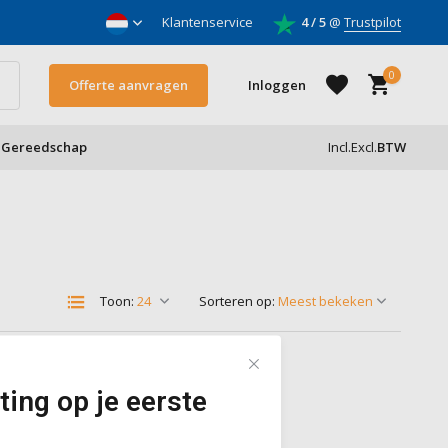
nnemers
Klantenservice
4 / 5
@
Trustpilot
0
Offerte aanvragen
Inloggen
Gereedschap
Incl.
Excl.
BTW
Account aanmaken
Account aanmaken
Toon:
Sorteren op:
ting op je eerste