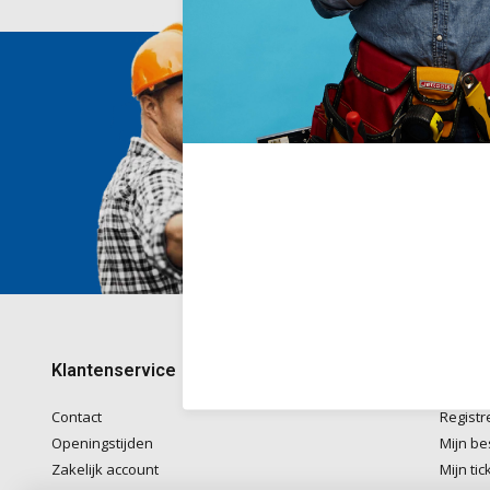
Wij he
Voor ad
naar
in
Telefon
kantoo
+32782
Klantenservice
Mijn 
Contact
Registr
Openingstijden
Mijn be
Zakelijk account
Mijn tic