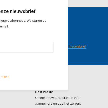
onze nieuwsbrief
r nieuwe abonnees. We sturen de
gen
Volg ons
 email.
/ 5
op
Meld je aan voor onze nieuwsbrief
rkingen
Contact
Do it Pro BV
Online bouwspecialiteiten voor
aannemers en doe-het-zelvers