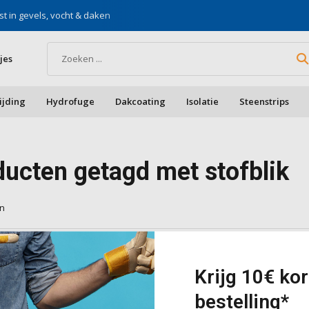
st in gevels, vocht & daken
Voor doe-het-zelf & aa
jes
ijding
Hydrofuge
Dakcoating
Isolatie
Steenstrips
ducten getagd met stofblik
en
cten gevonden!...
Krijg 10€ kor
bestelling*