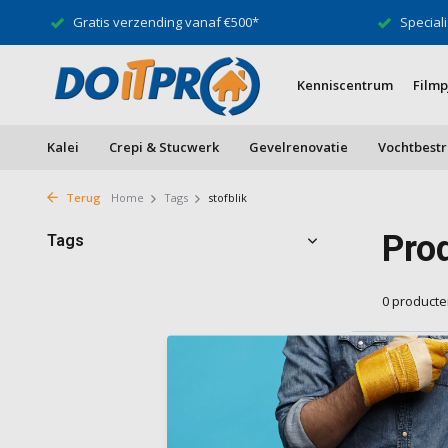
Gratis verzending vanaf €500*
Speciali
Kenniscentrum
Filmp
Kalei
Crepi & Stucwerk
Gevelrenovatie
Vochtbestr
Terug
Home
Tags
stofblik
Pro
Tags
0 product
Geen produ