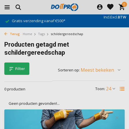
0
Incl.
Excl.
BTW
Gratis verzending vanaf €500*
Terug
Home
Tags
schildergereedschap
Producten getagd met
schildergereedschap
Filter
Sorteren op:
Toon:
0 producten
Geen producten gevonden!...