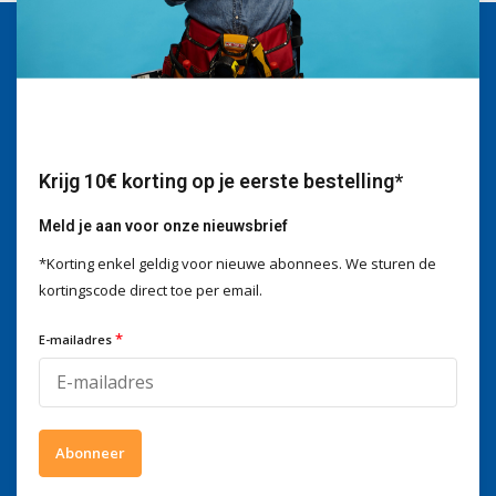
Wij helpen je graag
Voor advies of vragen kan je
mailen naar
info@doitpro.com
Telefonisch zijn we tijdens
kantooruren bereikbaar op
Krijg 10€ korting op je eerste bestelling*
+3278250650
Meld je aan voor onze nieuwsbrief
*Korting enkel geldig voor nieuwe abonnees. We sturen de
kortingscode direct toe per email.
Wat onze klanten zeggen
*
E-mailadres
4 / 5
Wij scoren een
4 / 5
op
Trustpilot
Volg ons
Abonneer