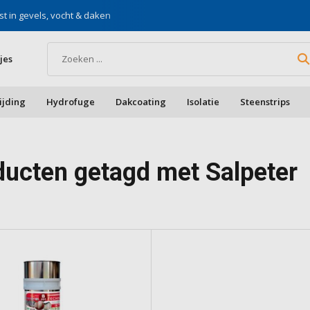
st in gevels, vocht & daken
Voor doe-het-zelf & aa
jes
ijding
Hydrofuge
Dakcoating
Isolatie
Steenstrips
ducten getagd met Salpeter