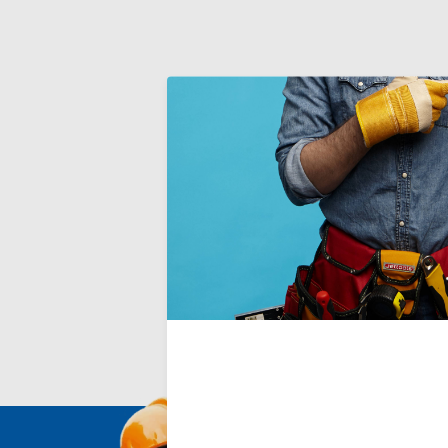
Techniche
TECHNIC
Fysische bar
componente
Deliverytim
€39,00
Incl. BTW