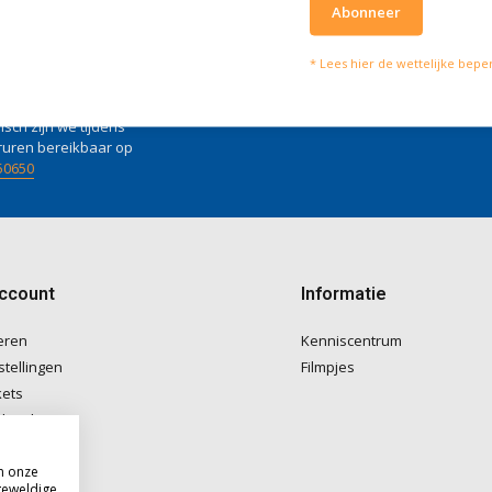
Abonneer
lpen je graag
Wat onze klanten zeg
* Lees hier de wettelijke bepe
vies of vragen kan je mailen
Wij scoren een
4 
4 / 5
fo@doitpro.com
Trustpilot
isch zijn we tijdens
ruren bereikbaar op
50650
account
Informatie
eren
Kenniscentrum
stellingen
Filmpjes
kets
langlijst
m onze
geweldige