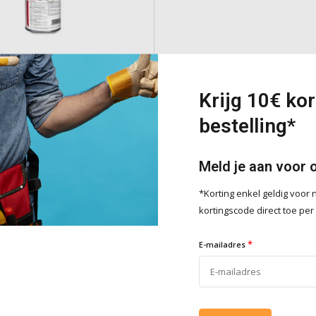
m
URE AS
Krijg 10€ kor
rière tegen zouten, 2
bestelling*
n epoxyhars
e
Meld je aan voor 
*Korting enkel geldig voo
kortingscode direct toe per
Toevoegen
*
E-mailadres