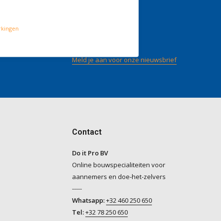
gen
Volg ons
rkingen
/ 5
op
Meld je aan voor onze nieuwsbrief
Contact
Do it Pro BV
Online bouwspecialiteiten voor
aannemers en doe-het-zelvers
-----
Whatsapp:
+32 460 250 650
Tel:
+32 78 250 650