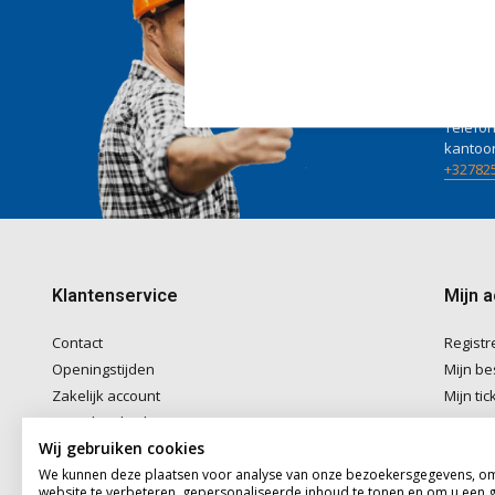
Wij he
Voor ad
naar
in
Telefon
kantoo
+32782
Klantenservice
Mijn 
Contact
Registr
Openingstijden
Mijn be
Zakelijk account
Mijn tic
Betaalmethoden
Mijn ver
Wij gebruiken cookies
Verzenden & Afhalen
We kunnen deze plaatsen voor analyse van onze bezoekersgegevens, o
Algemene voorwaarden
website te verbeteren, gepersonaliseerde inhoud te tonen en om u een 