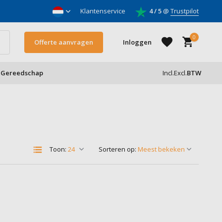
nnemers
Klantenservice
4 / 5
@
Trustpilot
0
Offerte aanvragen
Inloggen
Gereedschap
Incl.
Excl.
BTW
Account aanmaken
Account aanmaken
Toon:
Sorteren op: