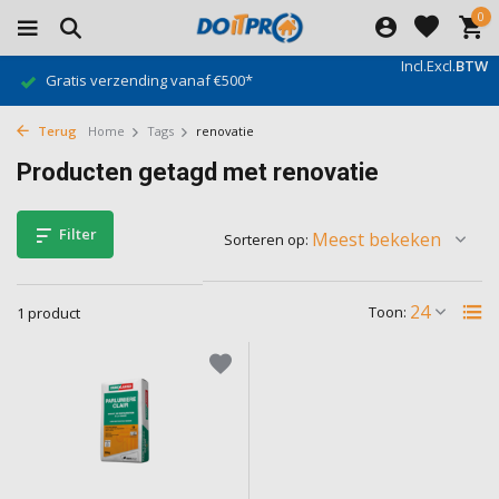
0
Incl.
Excl.
BTW
Gratis verzending vanaf €500*
Terug
Home
Tags
renovatie
Producten getagd met renovatie
Filter
Sorteren op:
Toon:
1 product