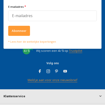
mailen naar
info@doitpro.com
*
Telefonisch zijn we tijdens
E-mailadres
kantooruren bereikbaar op
+3278250650
Abonneer
Wat onze klanten zeggen
* Lees hier de wettelijke beperkingen
4 / 5
Wij scoren een
4 / 5
op
Trustpilot
Volg ons
Meld je aan voor onze nieuwsbrief
Klantenservice