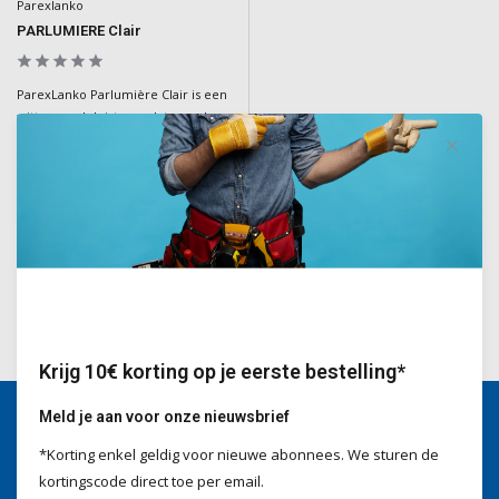
Parexlanko
PARLUMIERE Clair
ParexLanko Parlumière Clair is een
witte grondpleister, ook toepasbaar
als afwerking. Zorgt voor een
optimale hechting op metselwerk.
Deliverytime
€23,90
Incl. BTW
Krijg 10€ korting op je eerste bestelling*
Meld je aan voor onze nieuwsbrief
*Korting enkel geldig voor nieuwe abonnees. We sturen de
Wij helpen je graag
kortingscode direct toe per email.
Voor advies of vragen kan je