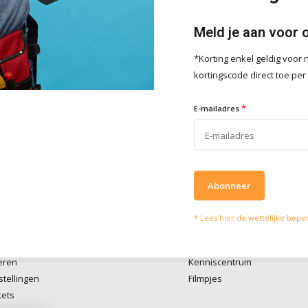
Meld je aan voor 
*Korting enkel geldig voo
lpen je graag
Wat onze klanten zeg
kortingscode direct toe per
vies of vragen kan je mailen
Wij scoren een
4 
*
4 / 5
E-mailadres
fo@doitpro.com
Trustpilot
isch zijn we tijdens
ruren bereikbaar op
50650
Abonneer
* Lees hier de wettelijke bepe
account
Informatie
eren
Kenniscentrum
stellingen
Filmpjes
kets