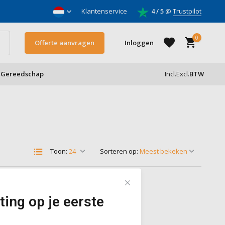
nnemers
Klantenservice
4 / 5
@
Trustpilot
0
Offerte aanvragen
Inloggen
Gereedschap
Incl.
Excl.
BTW
Account aanmaken
Account aanmaken
Toon:
Sorteren op:
ting op je eerste