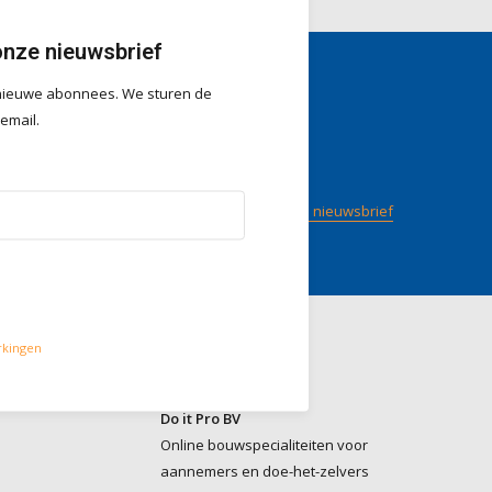
onze nieuwsbrief
r nieuwe abonnees. We sturen de
gen
Volg ons
 email.
/ 5
op
Meld je aan voor onze nieuwsbrief
rkingen
Contact
Do it Pro BV
Online bouwspecialiteiten voor
aannemers en doe-het-zelvers