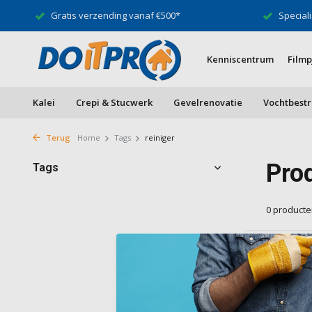
Gratis verzending vanaf €500*
Speciali
Kenniscentrum
Filmp
Kalei
Crepi & Stucwerk
Gevelrenovatie
Vochtbestr
Terug
Home
Tags
reiniger
Pro
Tags
0 product
Geen produ