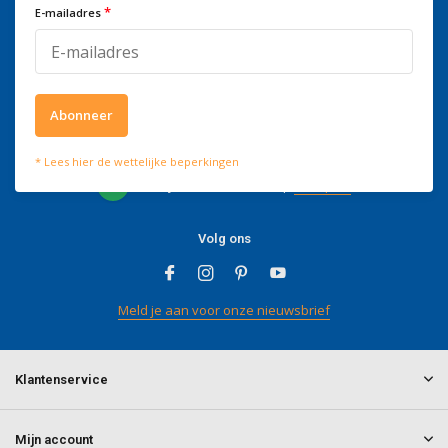
*
E-mailadres
kantooruren bereikbaar op
+3278250650
Abonneer
Wat onze klanten zeggen
* Lees hier de wettelijke beperkingen
4 / 5
Wij scoren een
4 / 5
op
Trustpilot
Volg ons
Meld je aan voor onze nieuwsbrief
Klantenservice
Mijn account