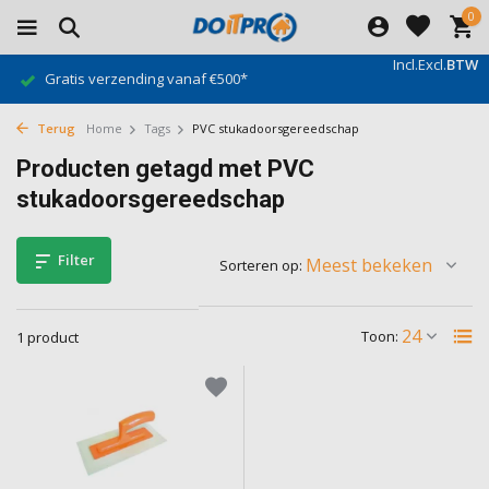
0
Incl.
Excl.
BTW
Gratis verzending vanaf €500*
Terug
Home
Tags
PVC stukadoorsgereedschap
Producten getagd met PVC
stukadoorsgereedschap
Filter
Sorteren op:
Toon:
1 product