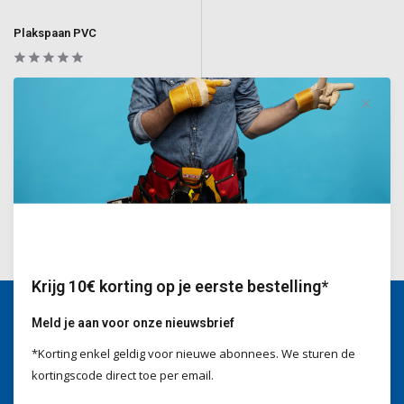
Plakspaan PVC
Spaan met een PVC-blad voor het
gladstrijken van pleister
Deliverytime
€12,90
Incl. BTW
Krijg 10€ korting op je eerste bestelling*
Meld je aan voor onze nieuwsbrief
Wij helpen je graag
*Korting enkel geldig voor nieuwe abonnees. We sturen de
Voor advies of vragen kan je
kortingscode direct toe per email.
mailen naar
info@doitpro.com
Telefonisch zijn we tijdens