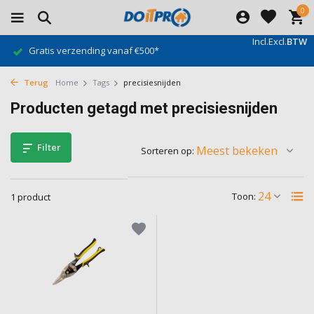
0
Incl.
Excl.
BTW
Gratis verzending vanaf €500*
Terug
Home
Tags
precisiesnijden
Producten getagd met precisiesnijden
Filter
Sorteren op:
Toon:
1 product