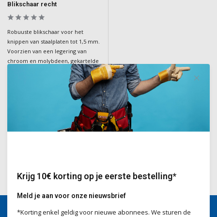
Blikschaar recht
Robuuste blikschaar voor het
knippen van staalplaten tot 1,5 mm.
Voorzien van een legering van
chroom en molybdeen, gekartelde
kaken, verstelbare hefboom,
handgrepen met zachte grip en
een terugslagveer voor gemak en
comfort.
Deliverytime
€36,40
Incl. BTW
Krijg 10€ korting op je eerste bestelling*
Meld je aan voor onze nieuwsbrief
*Korting enkel geldig voor nieuwe abonnees. We sturen de