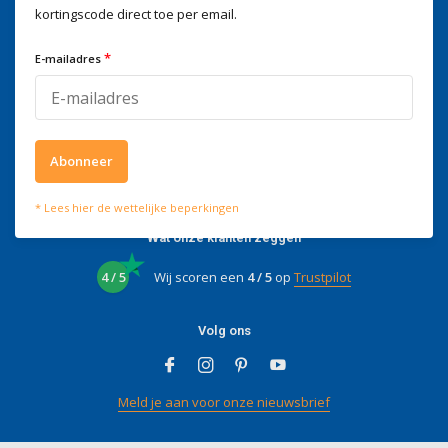
kortingscode direct toe per email.
Wij helpen je graag
Voor advies of vragen kan je
*
E-mailadres
mailen naar
info@doitpro.com
Telefonisch zijn we tijdens
kantooruren bereikbaar op
+3278250650
Abonneer
* Lees hier de wettelijke beperkingen
Wat onze klanten zeggen
4 / 5
Wij scoren een
4 / 5
op
Trustpilot
Volg ons
Meld je aan voor onze nieuwsbrief