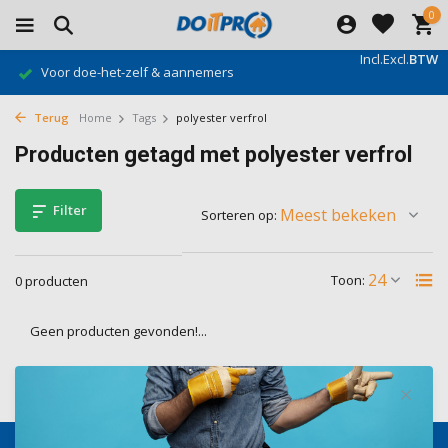
0
Incl.
Excl.
BTW
Voor doe-het-zelf & aannemers
Terug
Home
Tags
polyester verfrol
Producten getagd met polyester verfrol
Filter
Sorteren op:
Toon:
0 producten
Geen producten gevonden!...