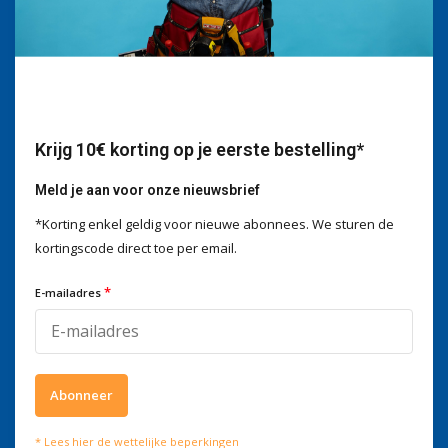
Wij helpen je graag
Voor advies of vragen kan je
mailen naar
info@doitpro.com
Telefonisch zijn we tijdens
kantooruren bereikbaar op
+3278250650
Krijg 10€ korting op je eerste bestelling*
Meld je aan voor onze nieuwsbrief
*Korting enkel geldig voor nieuwe abonnees. We sturen de
kortingscode direct toe per email.
Wat onze klanten zeggen
*
E-mailadres
4 / 5
Wij scoren een
4 / 5
op
Trustpilot
Volg ons
Abonneer
Meld je aan voor onze nieuwsbrief
* Lees hier de wettelijke beperkingen