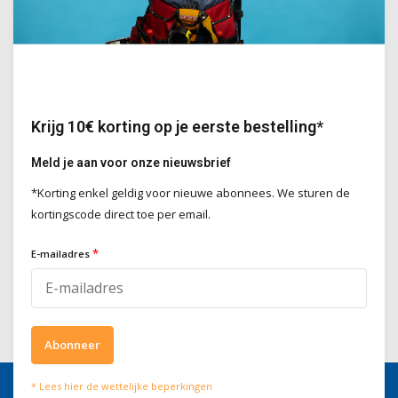
Plamuurmes inox
Het Plamuurmes Inox is een
compact plamuurmes beschikbaar
in verschillende breedtes.
Krijg 10€ korting op je eerste bestelling*
Vervaardigd uit roestvrij staal,
ideaal voor nauwkeurige
Meld je aan voor onze nieuwsbrief
afwerkings- en
reparatiewerkzaamheden.
*Korting enkel geldig voor nieuwe abonnees. We sturen de
Deliverytime
kortingscode direct toe per email.
€5,70
Incl. BTW
*
E-mailadres
Abonneer
* Lees hier de wettelijke beperkingen