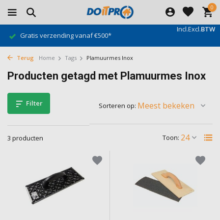
0
Incl.
Excl.
BTW
Gratis verzending vanaf €500*
Terug
Home
Tags
Plamuurmes Inox
Producten getagd met Plamuurmes Inox
Filter
Sorteren op:
Toon:
3 producten