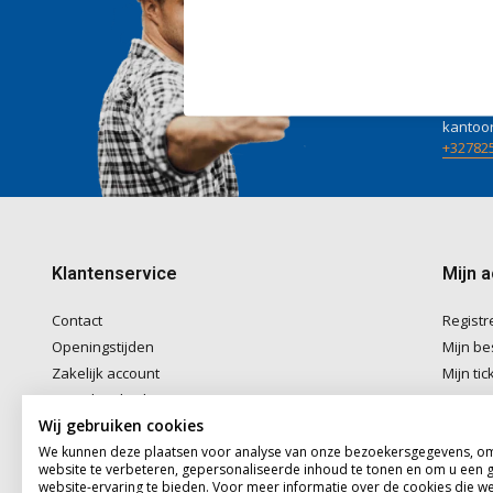
Wij he
Voor ad
naar
in
Telefon
kantoo
+32782
Klantenservice
Mijn 
Contact
Registr
Openingstijden
Mijn be
Zakelijk account
Mijn tic
Betaalmethoden
Mijn ver
Wij gebruiken cookies
Verzenden & Afhalen
We kunnen deze plaatsen voor analyse van onze bezoekersgegevens, o
Algemene voorwaarden
website te verbeteren, gepersonaliseerde inhoud te tonen en om u een 
Disclaimer
website-ervaring te bieden. Voor meer informatie over de cookies die w