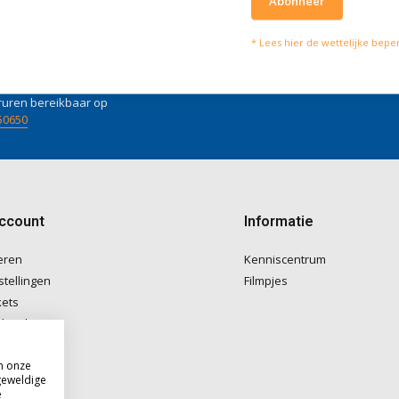
Abonneer
lpen je graag
Wat onze klanten zeg
* Lees hier de wettelijke bepe
vies of vragen kan je mailen
Wij scoren een
4 
4 / 5
fo@doitpro.com
Trustpilot
isch zijn we tijdens
ruren bereikbaar op
50650
account
Informatie
eren
Kenniscentrum
stellingen
Filmpjes
kets
langlijst
m onze
geweldige
e