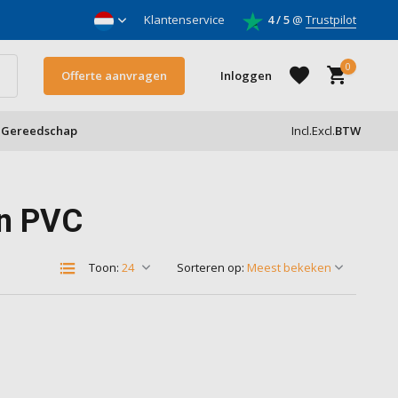
nnemers
Klantenservice
4 / 5
@
Trustpilot
0
Offerte aanvragen
Inloggen
Gereedschap
Incl.
Excl.
BTW
Account aanmaken
an PVC
Account aanmaken
Toon:
Sorteren op: