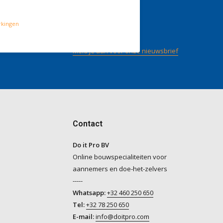
gen
Volg ons
rkingen
/ 5
op
Meld je aan voor onze nieuwsbrief
Contact
Do it Pro BV
Online bouwspecialiteiten voor
aannemers en doe-het-zelvers
-----
Whatsapp:
+32 460 250 650
Tel:
+32 78 250 650
E-mail:
info@doitpro.com