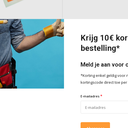
an PVC
Krijg 10€ kor
en PVC-blad voor het gladstrijken
bestelling*
e
Meld je aan voor 
*Korting enkel geldig voo
Toevoegen
kortingscode direct toe per
*
E-mailadres