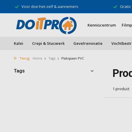
Gratis verzending vanaf €500*
Speciali
Kenniscentrum
Filmp
Kalei
Crepi & Stucwerk
Gevelrenovatie
Vochtbestr
Terug
Home
Tags
Plakspaan PVC
Pro
Tags
1 product