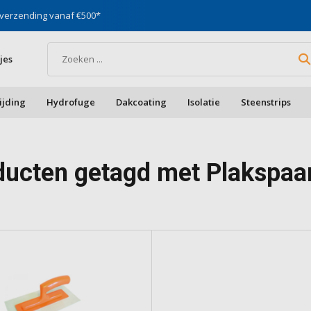
st in gevels, vocht & daken
Voor doe-het-zelf & aa
jes
ijding
Hydrofuge
Dakcoating
Isolatie
Steenstrips
ducten getagd met Plakspa