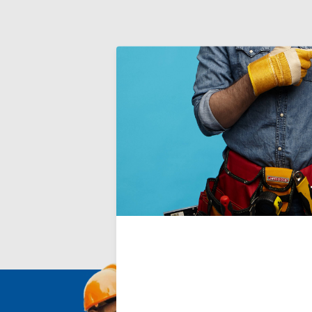
Plakspa
Spaan met e
van pleister
Deliverytim
€12,90
Incl. BTW