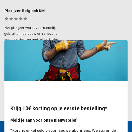
Plakijzer Belgisch KM
Het plakijzer wordt voornamelijk
gebruikt in de bouw en renovatie
voor pleister- en metselwerk. Het
gereedschap is ontworpen om
bouwmaterialen zoals pleister of
cement nauwkeurig en efficiënt
aan te brengen en glad te strijken.
Deliverytime
€14,50
Incl. BTW
Krijg 10€ korting op je eerste bestelling*
Meld je aan voor onze nieuwsbrief
*Korting enkel geldig voor nieuwe abonnees. We sturen de