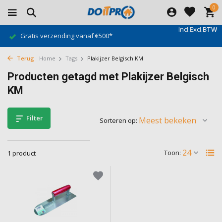
0
Incl.
Excl.
BTW
Gratis verzending vanaf €500*
Terug
Home
Tags
Plakijzer Belgisch KM
Producten getagd met Plakijzer Belgisch
KM
Filter
Sorteren op:
Toon:
1 product