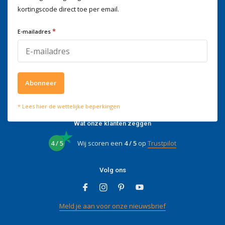
kortingscode direct toe per email.
Wij helpen je graag
Voor advies of vragen kan je
*
E-mailadres
mailen naar
info@doitpro.com
Telefonisch zijn we tijdens
kantooruren bereikbaar op
+3278250650
Abonneer
* Lees hier de wettelijke beperkingen
Wat onze klanten zeggen
4 / 5
Wij scoren een
4 / 5
op
Trustpilot
Volg ons
Meld je aan voor onze nieuwsbrief