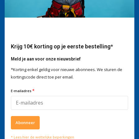
Wij helpen je graag
Voor advies of vragen kan je
mailen naar
info@doitpro.com
Telefonisch zijn we tijdens
kantooruren bereikbaar op
+3278250650
Krijg 10€ korting op je eerste bestelling*
Meld je aan voor onze nieuwsbrief
*Korting enkel geldig voor nieuwe abonnees. We sturen de
kortingscode direct toe per email.
Wat onze klanten zeggen
*
E-mailadres
4 / 5
Wij scoren een
4 / 5
op
Trustpilot
Volg ons
Abonneer
Meld je aan voor onze nieuwsbrief
* Lees hier de wettelijke beperkingen