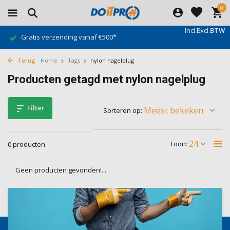
0
Incl.
Excl.
BTW
Gratis verzending vanaf €500*
Terug
Home
Tags
nylon nagelplug
Producten getagd met nylon nagelplug
Filter
Sorteren op:
Toon:
0 producten
Geen producten gevonden!...