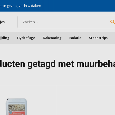
st in gevels, vocht & daken
Voor doe-het-zelf & aa
jes
ijding
Hydrofuge
Dakcoating
Isolatie
Steenstrips
ducten getagd met muurbeh