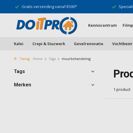
Gratis verzending vanaf €500*
Speciali
Kenniscentrum
Filmp
Kalei
Crepi & Stucwerk
Gevelrenovatie
Vochtbestr
Terug
Home
Tags
muurbehandeling
Pro
Tags
Merken
1 product