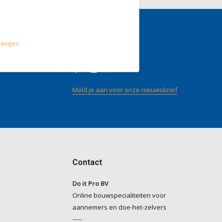
rkingen
gen
Volg ons
/ 5
op
Meld je aan voor onze nieuwsbrief
Contact
Do it Pro BV
Online bouwspecialiteiten voor
aannemers en doe-het-zelvers
-----