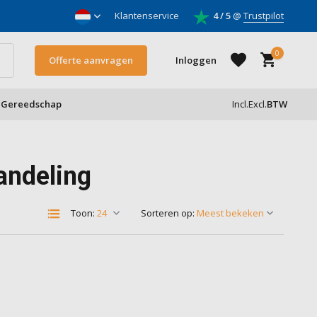
nnemers
Klantenservice
4 / 5
@
Trustpilot
0
Offerte aanvragen
Inloggen
Gereedschap
Incl.
Excl.
BTW
Account aanmaken
andeling
Account aanmaken
Toon:
Sorteren op: