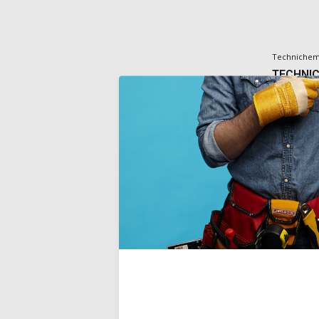
Techniche
TECHNIC
gebruikskla
zouten in b
onoplosbare 
versterken 
oppervlakke
Deliverytim
€74,00
Incl. BTW