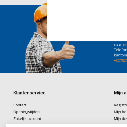
Wij he
Voor ad
naar
in
Telefon
kantoo
+32782
Klantenservice
Mijn 
Contact
Registr
Openingstijden
Mijn be
Zakelijk account
Mijn tic
Betaalmethoden
Mijn ver