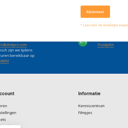
Abonneer
* Lees hier de wettelijke bepe
lpen je graag
Wat onze klanten zeg
vies of vragen kan je mailen
Wij scoren een
4 
4 / 5
fo@doitpro.com
Trustpilot
isch zijn we tijdens
ruren bereikbaar op
50650
account
Informatie
eren
Kenniscentrum
stellingen
Filmpjes
kets
langlijst