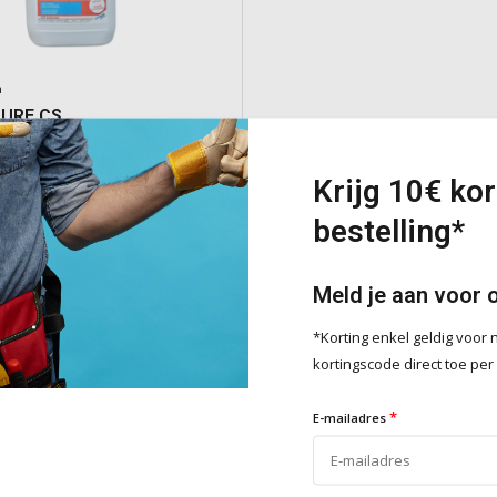
m
URE CS
re oplossing die hygroscopische
Krijg 10€ kor
ouwmaterialen omzet in
bestelling*
stoffen, ideaal voor het
van vochtige kelders en andere
n.
Meld je aan voor 
e
*Korting enkel geldig voo
kortingscode direct toe per
Toevoegen
*
E-mailadres