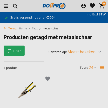
0
Incl.
Excl.
BTW
Gratis verzending vanaf €500*
Terug
Home
Tags
metaalschaar
Producten getagd met metaalschaar
Filter
Sorteren op:
Toon:
1 product