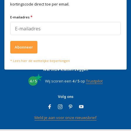
kortingscode direct toe per email.
Wij helpen je graag
Voor advies of vragen kan je
*
E-mailadres
mailen naar
info@doitpro.com
Telefonisch zijn we tijdens
kantooruren bereikbaar op
+3278250650
Abonneer
* Lees hier de wettelijke beperkingen
Wat onze klanten zeggen
4 / 5
Wij scoren een
4 / 5
op
Trustpilot
Volg ons
Meld je aan voor onze nieuwsbrief