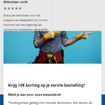
Blikschaar recht
Robuuste blikschaar voor het
knippen van staalplaten tot 1,5 mm.
Voorzien van een legering van
chroom en molybdeen, gekartelde
kaken, verstelbare hefboom,
handgrepen met zachte grip en
een terugslagveer voor gemak en
comfort.
Deliverytime
€36,40
Incl. BTW
Krijg 10€ korting op je eerste bestelling*
Meld je aan voor onze nieuwsbrief
*Korting enkel geldig voor nieuwe abonnees. We sturen de