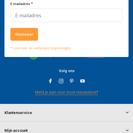
*
E-mailadres
kantooruren bereikbaar op
+3278250650
Abonneer
Wat onze klanten zeggen
* Lees hier de wettelijke beperkingen
4 / 5
Wij scoren een
4 / 5
op
Trustpilot
Volg ons
Meld je aan voor onze nieuwsbrief
Klantenservice
Mijn account