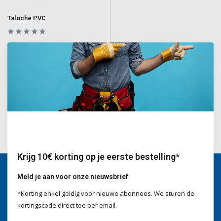
Taloche PVC
Voor het gladstrijken en afwerken
van pleister- en stucwerk
Deliverytime
€9,90
Incl. BTW
Krijg 10€ korting op je eerste bestelling*
Meld je aan voor onze nieuwsbrief
Wij helpen je graag
*Korting enkel geldig voor nieuwe abonnees. We sturen de
Voor advies of vragen kan je
kortingscode direct toe per email.
mailen naar
info@doitpro.com
Telefonisch zijn we tijdens