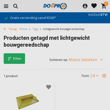
0
Incl.
Excl.
BTW
Gratis verzending vanaf €500*
Terug
Home
Tags
lichtgewicht bouwgereedschap
Producten getagd met lichtgewicht
bouwgereedschap
Filter
Sorteren op:
Toon:
1 product