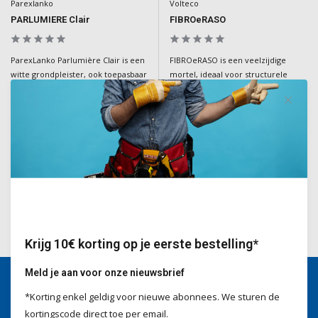
Parexlanko
Volteco
PARLUMIERE Clair
FIBROeRASO
ParexLanko Parlumière Clair is een
FIBROeRASO is een veelzijdige
witte grondpleister, ook toepasbaar
mortel, ideaal voor structurele
als afwerking. Zorgt voor een
reparaties, egaliseren en
optimale hechting op metselwerk.
bescherming van betonnen
oppervlakken.
Deliverytime
Deliverytime
€23,90
€29,50
Incl. BTW
Incl. BTW
Krijg 10€ korting op je eerste bestelling*
Meld je aan voor onze nieuwsbrief
*Korting enkel geldig voor nieuwe abonnees. We sturen de
Wij helpen je graag
kortingscode direct toe per email.