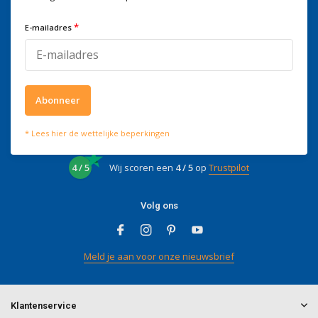
Voor advies of vragen kan je
mailen naar
info@doitpro.com
*
E-mailadres
Telefonisch zijn we tijdens
kantooruren bereikbaar op
+3278250650
Abonneer
* Lees hier de wettelijke beperkingen
Wat onze klanten zeggen
4 / 5
Wij scoren een
4 / 5
op
Trustpilot
Volg ons
Meld je aan voor onze nieuwsbrief
Klantenservice