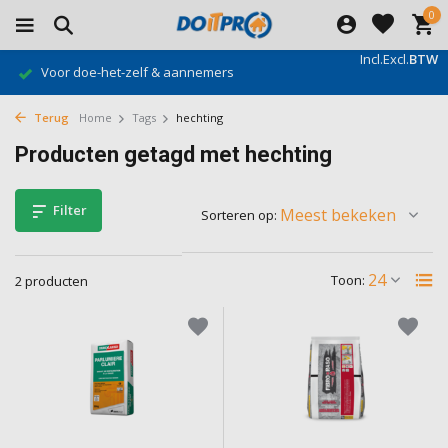
0
Incl.
Excl.
BTW
Voor doe-het-zelf & aannemers
Terug
Home
Tags
hechting
Producten getagd met hechting
Filter
Sorteren op:
Toon:
2 producten