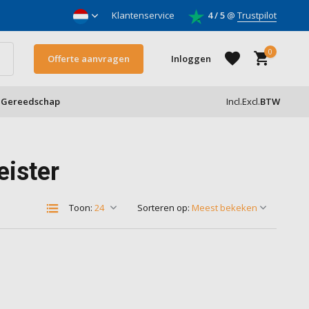
nnemers
Klantenservice
4 / 5
@
Trustpilot
0
Offerte aanvragen
Inloggen
Gereedschap
Incl.
Excl.
BTW
Account aanmaken
eister
Account aanmaken
Toon:
Sorteren op: