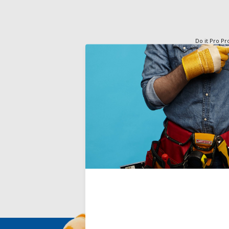
Do it Pro Pr
GRANIC
granietplei
binnen en bu
zones zoals 
Deliverytim
€125,00
Incl. BTW