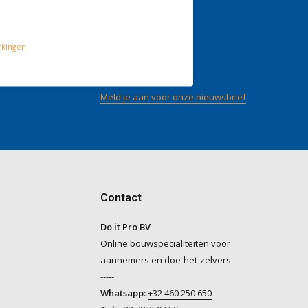
gen
Volg ons
rkingen
/ 5
op
Meld je aan voor onze nieuwsbrief
Contact
Do it Pro BV
Online bouwspecialiteiten voor
aannemers en doe-het-zelvers
-----
Whatsapp:
+32 460 250 650