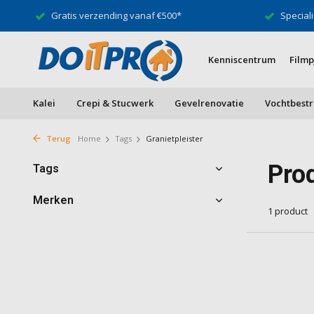
Gratis verzending vanaf €500*
Speciali
Kenniscentrum
Filmp
Kalei
Crepi & Stucwerk
Gevelrenovatie
Vochtbestr
Terug
Home
Tags
Granietpleister
Pro
Tags
Merken
1 product