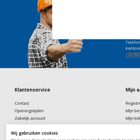
Wij he
Voor ad
naar
in
Telefon
kantoo
+32782
Klantenservice
Mijn 
Contact
Registr
Openingstijden
Mijn be
Zakelijk account
Mijn tic
Betaalmethoden
Mijn ver
Wij gebruiken cookies
Verzenden & Afhalen