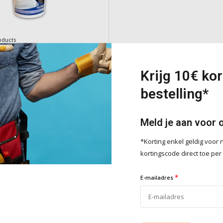
oducts
OAT
Krijg 10€ kor
ster met natuursteenkorrels voor
bestelling*
iten. Ideaal voor intensief belaste
gevels en plinten.
e
Meld je aan voor 
*Korting enkel geldig voo
kortingscode direct toe per
Toevoegen
*
E-mailadres