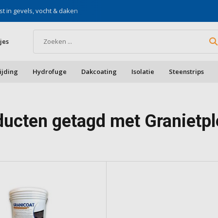
st in gevels, vocht & daken
Voor doe-het-zelf & aa
jes
ijding
Hydrofuge
Dakcoating
Isolatie
Steenstrips
ducten getagd met Granietpl