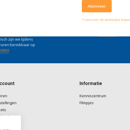
Abonneer
lpen je graag
Wat onze klanten zeg
* Lees hier de wettelijke bepe
vies of vragen kan je mailen
Wij scoren een
4 
4 / 5
fo@doitpro.com
Trustpilot
isch zijn we tijdens
ruren bereikbaar op
50650
account
Informatie
eren
Kenniscentrum
stellingen
Filmpjes
kets
langlijst