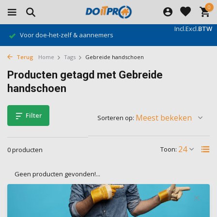
0
Incl.
Excl.
BTW
Voor doe-het-zelf & aannemers
Terug
Home
Tags
Gebreide handschoen
Producten getagd met Gebreide
handschoen
Filter
Sorteren op:
Toon:
0 producten
Geen producten gevonden!...