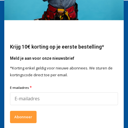
Wij helpen je graag
Voor advies of vragen kan je
mailen naar
info@doitpro.com
Telefonisch zijn we tijdens
kantooruren bereikbaar op
Krijg 10€ korting op je eerste bestelling*
+3278250650
Meld je aan voor onze nieuwsbrief
*Korting enkel geldig voor nieuwe abonnees. We sturen de
kortingscode direct toe per email.
Wat onze klanten zeggen
*
E-mailadres
4 / 5
Wij scoren een
4 / 5
op
Trustpilot
Volg ons
Abonneer