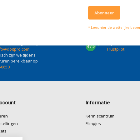
Abonneer
* Lees hier de wettelijke bepe
lpen je graag
Wat onze klanten zeg
vies of vragen kan je mailen
Wij scoren een
4 
4 / 5
fo@doitpro.com
Trustpilot
isch zijn we tijdens
ruren bereikbaar op
50650
account
Informatie
eren
Kenniscentrum
stellingen
Filmpjes
kets
langlijst