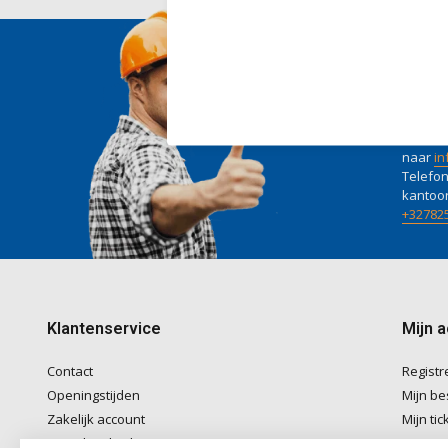
Wij he
Voor ad
naar
in
Telefon
kantoo
+32782
Klantenservice
Mijn 
Contact
Registr
Openingstijden
Mijn be
Zakelijk account
Mijn tic
Betaalmethoden
Mijn ver