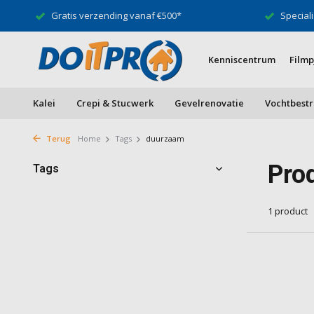
Gratis verzending vanaf €500*
Speciali
Kenniscentrum
Filmp
Kalei
Crepi & Stucwerk
Gevelrenovatie
Vochtbestr
Terug
Home
Tags
duurzaam
Pro
Tags
1 product