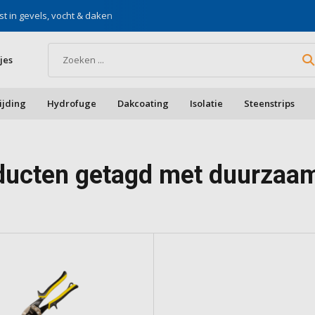
st in gevels, vocht & daken
Voor doe-het-zelf & aa
jes
ijding
Hydrofuge
Dakcoating
Isolatie
Steenstrips
ducten getagd met duurzaa