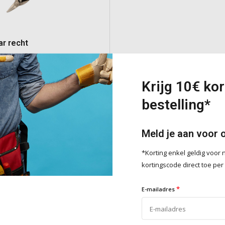
ar recht
ikschaar voor het knippen van
tot 1,5 mm. Voorzien van een
Krijg 10€ kor
n chroom en molybdeen,
bestelling*
kaken, verstelbare hefboom,
met zachte grip en een
er voor gemak en comfort.
Meld je aan voor 
e
*Korting enkel geldig voo
kortingscode direct toe per
Toevoegen
*
E-mailadres