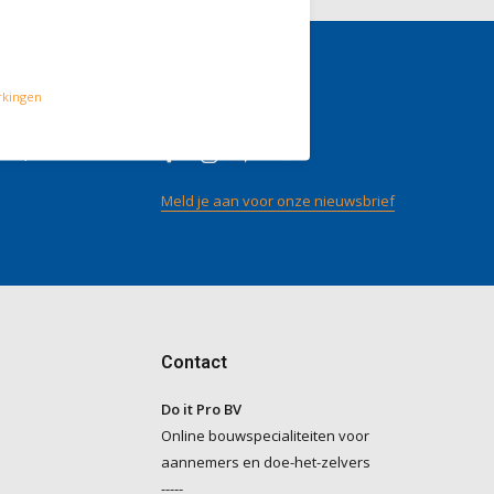
rkingen
gen
Volg ons
/ 5
op
Meld je aan voor onze nieuwsbrief
Contact
Do it Pro BV
Online bouwspecialiteiten voor
aannemers en doe-het-zelvers
-----