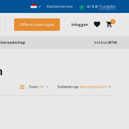
nnemers
Klantenservice
4 / 5
@
Trustpilot
0
Offerte aanvragen
Inloggen
Gereedschap
Incl.
Excl.
BTW
Account aanmaken
m
Account aanmaken
Toon:
Sorteren op: