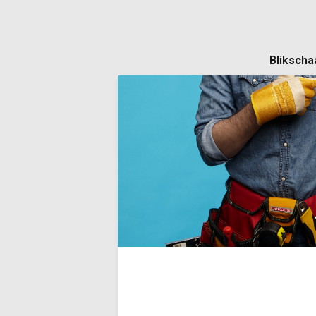
Blikscha
Robuuste bl
staalplaten 
legering va
gekartelde 
handgrepen 
terugslagve
Deliverytim
€36,40
Incl. BTW