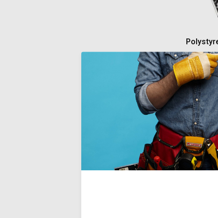
Polystyr
Lichtgewich
vormen en g
isolatiemater
decoratie 
ergonomisc
werken.
Deliverytim
€27,50
Incl. BTW