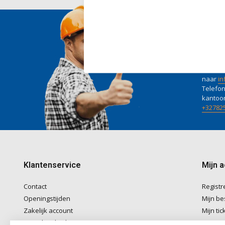
Wij he
Voor ad
naar
in
Telefon
kantoo
+32782
Klantenservice
Mijn 
Contact
Registr
Openingstijden
Mijn be
Zakelijk account
Mijn tic
Betaalmethoden
Mijn ver