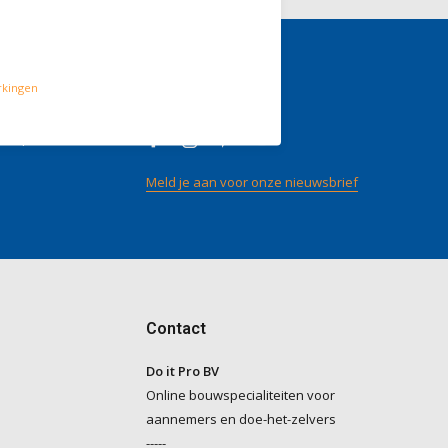
rkingen
gen
Volg ons
/ 5
op
Meld je aan voor onze nieuwsbrief
Contact
Do it Pro BV
Online bouwspecialiteiten voor
aannemers en doe-het-zelvers
-----