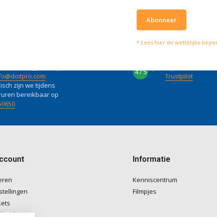
Abonneer
* Lees hier de wettelijke bepe
lpen je graag
Wat onze klanten zeg
vies of vragen kan je mailen
Wij scoren een
4 
4 / 5
fo@doitpro.com
Trustpilot
isch zijn we tijdens
ruren bereikbaar op
50650
account
Informatie
eren
Kenniscentrum
stellingen
Filmpjes
kets
langlijst