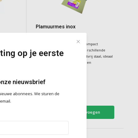
Plamuurmes inox
en
Het Plamuurmes Inox is een compact
plamuurmes beschikbaar in verschillende
ting op je eerste
adstrijken
breedtes. Vervaardigd uit roestvrij staal, ideaal
voor nauwkeurige afwerkings- en
reparatiewerkzaamheden.
onze nieuwsbrief
Deliverytime
€5,70
r nieuwe abonnees. We sturen de
Incl. BTW
 email.
en
Toevoegen