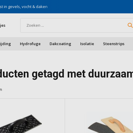
st in gevels, vocht & daken
Voor doe-het-zelf & aa
jes
ijding
Hydrofuge
Dakcoating
Isolatie
Steenstrips
ducten getagd met duurzaa
en