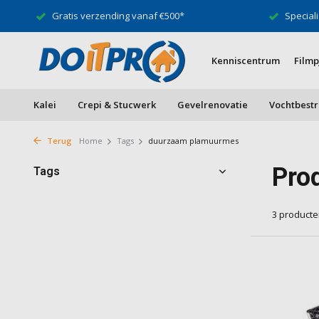
Gratis verzending vanaf €500*
Speciali
Kenniscentrum
Filmp
Kalei
Crepi & Stucwerk
Gevelrenovatie
Vochtbestr
Terug
Home
Tags
duurzaam plamuurmes
Pro
Tags
3 product