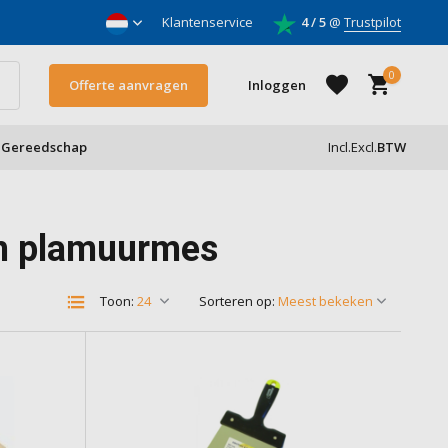
nnemers
Klantenservice
4 / 5
@
Trustpilot
0
Offerte aanvragen
Inloggen
Gereedschap
Incl.
Excl.
BTW
Account aanmaken
m plamuurmes
Account aanmaken
Toon:
Sorteren op: