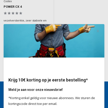
Codex
POWER CX 4
vezelversterkte, zeer stabiele en
flexibele dunbedmortel, voor het
leggen van keramische
bedekkingen
Deliverytime
€39,00
Incl. BTW
Bekijken
Krijg 10€ korting op je eerste bestelling*
Meld je aan voor onze nieuwsbrief
*Korting enkel geldig voor nieuwe abonnees. We sturen de
Wij helpen je graag
kortingscode direct toe per email.
Voor advies of vragen kan je