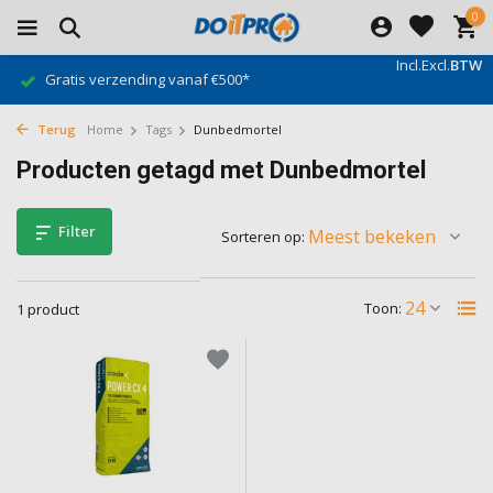
0
Incl.
Excl.
BTW
Gratis verzending vanaf €500*
Terug
Home
Tags
Dunbedmortel
Producten getagd met Dunbedmortel
Filter
Sorteren op:
Toon:
1 product