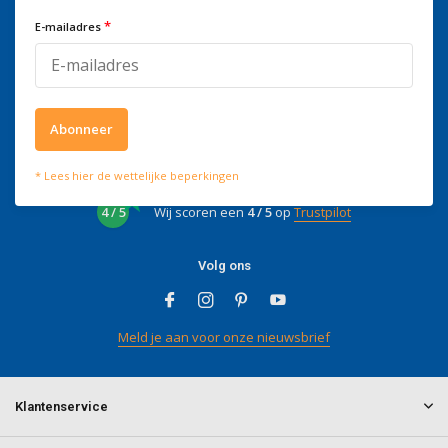
mailen naar
info@doitpro.com
Telefonisch zijn we tijdens
*
E-mailadres
kantooruren bereikbaar op
+3278250650
Abonneer
Wat onze klanten zeggen
* Lees hier de wettelijke beperkingen
4 / 5
Wij scoren een
4 / 5
op
Trustpilot
Volg ons
Meld je aan voor onze nieuwsbrief
Klantenservice