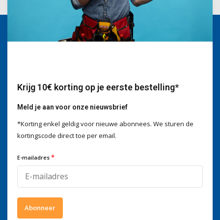
Wij helpen je graag
Voor advies of vragen kan je
mailen naar
info@doitpro.com
Telefonisch zijn we tijdens
Krijg 10€ korting op je eerste bestelling*
kantooruren bereikbaar op
+3278250650
Meld je aan voor onze nieuwsbrief
*Korting enkel geldig voor nieuwe abonnees. We sturen de
kortingscode direct toe per email.
Wat onze klanten zeggen
*
E-mailadres
4 / 5
Wij scoren een
4 / 5
op
Trustpilot
Volg ons
Abonneer