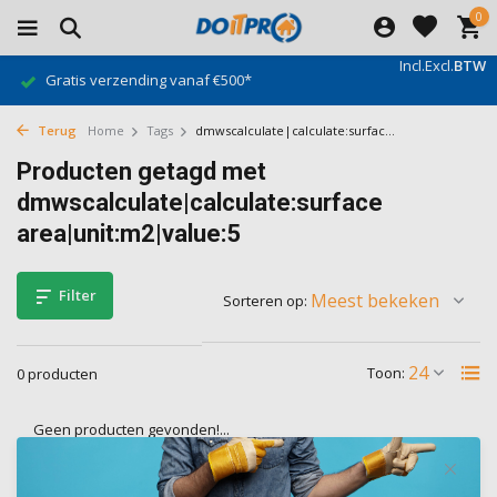
0
Incl.
Excl.
BTW
Gratis verzending vanaf €500*
Terug
Home
Tags
dmwscalculate|calculate:surfac...
Producten getagd met
dmwscalculate|calculate:surface
area|unit:m2|value:5
Filter
Sorteren op:
Toon:
0 producten
Geen producten gevonden!...