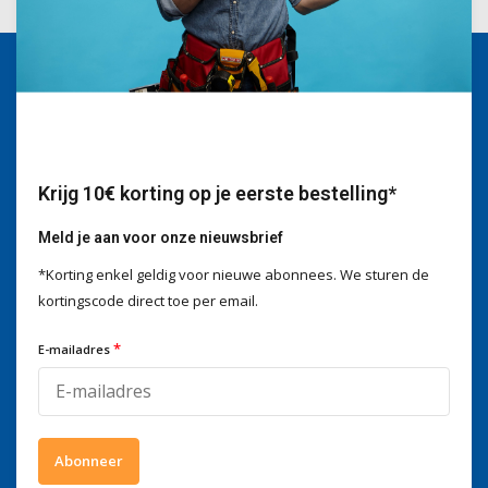
Wij helpen je graag
Voor advies of vragen kan je
mailen naar
info@doitpro.com
Telefonisch zijn we tijdens
Krijg 10€ korting op je eerste bestelling*
kantooruren bereikbaar op
+3278250650
Meld je aan voor onze nieuwsbrief
*Korting enkel geldig voor nieuwe abonnees. We sturen de
kortingscode direct toe per email.
Wat onze klanten zeggen
*
E-mailadres
4 / 5
Wij scoren een
4 / 5
op
Trustpilot
Volg ons
Abonneer