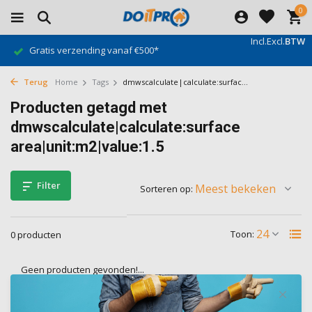
0
Incl.
Excl.
BTW
Gratis verzending vanaf €500*
Terug
Home
Tags
dmwscalculate|calculate:surfac...
Producten getagd met
dmwscalculate|calculate:surface
area|unit:m2|value:1.5
Filter
Sorteren op:
Toon:
0 producten
Geen producten gevonden!...