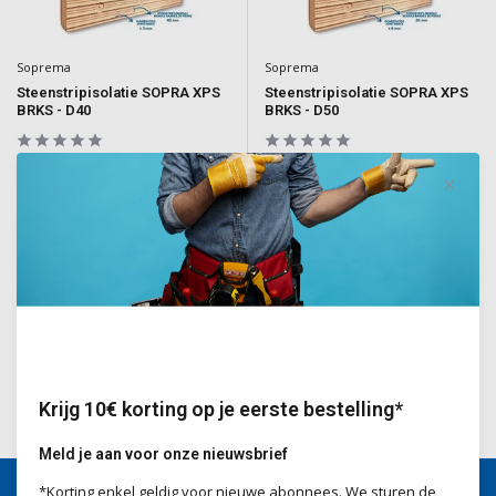
Soprema
Soprema
Steenstripisolatie SOPRA XPS
Steenstripisolatie SOPRA XPS
BRKS - D40
BRKS - D50
Gefreesde XPS isolatieplaten,
Gefreesde XPS isolatieplaten,
voorzien van voeglijnen voor een
voorzien van voeglijnen voor een
DUNBEDVOEG en steenstrips van
DUNBEDVOEG en steenstrips van
MODULE 40mm
MODULE 50mm
Deliverytime
Deliverytime
€39,55
€39,55
Incl. BTW
Incl. BTW
Krijg 10€ korting op je eerste bestelling*
Meld je aan voor onze nieuwsbrief
*Korting enkel geldig voor nieuwe abonnees. We sturen de