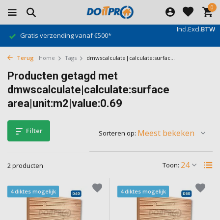
0
Incl.
Excl.
BTW
Gratis verzending vanaf €500*
Terug
Home
Tags
dmwscalculate|calculate:surfac...
Producten getagd met
dmwscalculate|calculate:surface
area|unit:m2|value:0.69
Filter
Sorteren op:
Toon:
2 producten
4 diktes mogelijk
4 diktes mogelijk