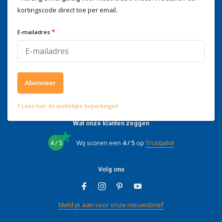
kortingscode direct toe per email.
Wij helpen je graag
Voor advies of vragen kan je
*
E-mailadres
mailen naar
info@doitpro.com
Telefonisch zijn we tijdens
kantooruren bereikbaar op
+3278250650
Abonneer
* Lees hier de wettelijke beperkingen
Wat onze klanten zeggen
4 / 5
Wij scoren een
4 / 5
op
Trustpilot
Volg ons
Meld je aan voor onze nieuwsbrief