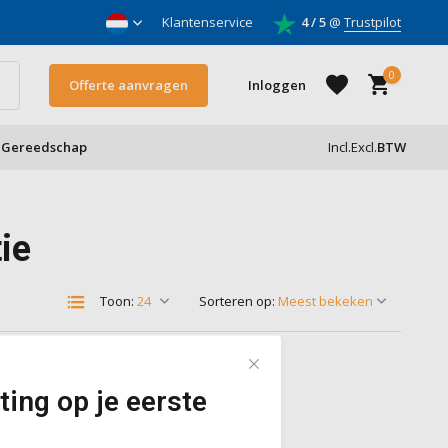
nnemers
Klantenservice
4 / 5
@
Trustpilot
0
Offerte aanvragen
Inloggen
Gereedschap
Incl.
Excl.
BTW
Account aanmaken
ie
Account aanmaken
Toon:
Sorteren op:
ting op je eerste