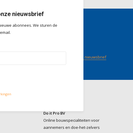
onze nieuwsbrief
r nieuwe abonnees. We sturen de
gen
Volg ons
 email.
/ 5
op
Meld je aan voor onze nieuwsbrief
rkingen
Contact
Do it Pro BV
Online bouwspecialiteiten voor
aannemers en doe-het-zelvers