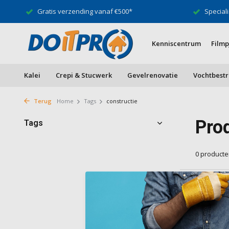
Gratis verzending vanaf €500*
Speciali
Kenniscentrum
Filmp
Kalei
Crepi & Stucwerk
Gevelrenovatie
Vochtbestr
Terug
Home
Tags
constructie
Pro
Tags
0 product
Geen produ