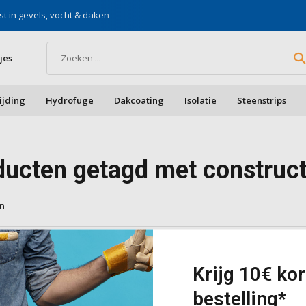
st in gevels, vocht & daken
Voor doe-het-zelf & aa
jes
ijding
Hydrofuge
Dakcoating
Isolatie
Steenstrips
ducten getagd met construct
en
cten gevonden!...
Krijg 10€ kor
bestelling*