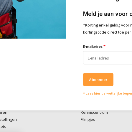
Meld je aan voor 
*Korting enkel geldig voo
lpen je graag
Wat onze klanten zeg
kortingscode direct toe per
vies of vragen kan je mailen
Wij scoren een
4 
*
4 / 5
E-mailadres
fo@doitpro.com
Trustpilot
isch zijn we tijdens
ruren bereikbaar op
50650
Abonneer
* Lees hier de wettelijke bepe
account
Informatie
eren
Kenniscentrum
stellingen
Filmpjes
kets