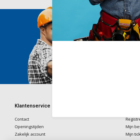
Wij he
Voor ad
naar
in
Telefon
kantoo
+32782
Klantenservice
Mijn 
Contact
Registr
Openingstijden
Mijn be
Zakelijk account
Mijn tic