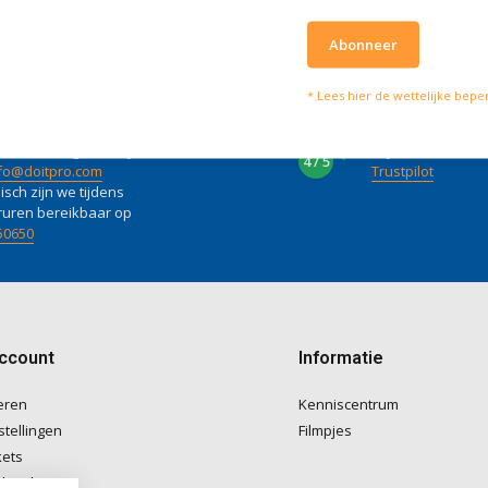
Abonneer
* Lees hier de wettelijke bepe
lpen je graag
Wat onze klanten zeg
vies of vragen kan je mailen
Wij scoren een
4 
4 / 5
fo@doitpro.com
Trustpilot
isch zijn we tijdens
ruren bereikbaar op
50650
account
Informatie
eren
Kenniscentrum
stellingen
Filmpjes
kets
langlijst