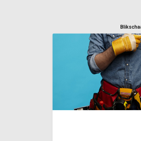
Blikscha
Robuuste bl
staalplaten 
legering va
gekartelde 
handgrepen 
terugslagve
Deliverytim
€36,40
Incl. BTW