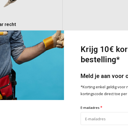
ar recht
ikschaar voor het knippen van
tot 1,5 mm. Voorzien van een
Krijg 10€ kor
n chroom en molybdeen,
bestelling*
kaken, verstelbare hefboom,
met zachte grip en een
er voor gemak en comfort.
Meld je aan voor 
e
*Korting enkel geldig voo
kortingscode direct toe per
Toevoegen
*
E-mailadres