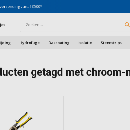
st in gevels, vocht & daken
Voor doe-het-zelf & aa
jes
ijding
Hydrofuge
Dakcoating
Isolatie
Steenstrips
ducten getagd met chroom-