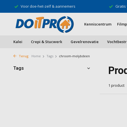
Gratis verzending vanaf €500*
Speciali
Kenniscentrum
Filmp
Kalei
Crepi & Stucwerk
Gevelrenovatie
Vochtbestr
Terug
Home
Tags
chroom-molybdeen
Pro
Tags
1 product