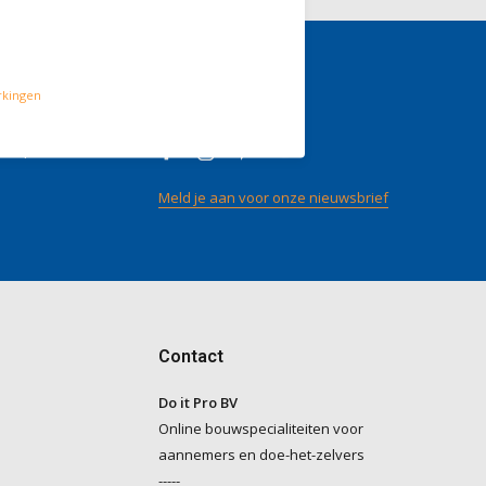
rkingen
gen
Volg ons
/ 5
op
Meld je aan voor onze nieuwsbrief
Contact
Do it Pro BV
Online bouwspecialiteiten voor
aannemers en doe-het-zelvers
-----