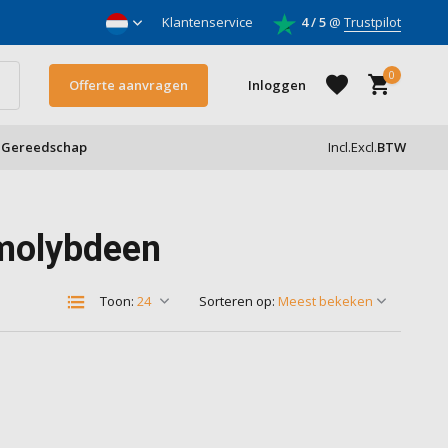
nnemers
Klantenservice
4 / 5
@
Trustpilot
0
Offerte aanvragen
Inloggen
Gereedschap
Incl.
Excl.
BTW
Account aanmaken
molybdeen
Account aanmaken
Toon:
Sorteren op: