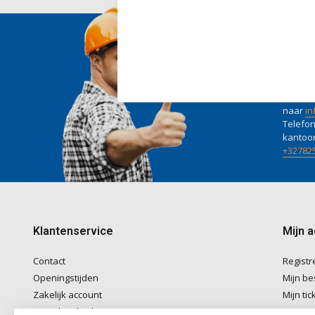
Wij he
Voor ad
naar
in
Telefon
kantoo
+32782
Klantenservice
Mijn 
Contact
Registr
Openingstijden
Mijn be
Zakelijk account
Mijn tic
Betaalmethoden
Mijn ver