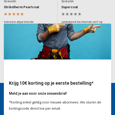
Strikolith
Strikolith
Strikotherm Pearlcoat
Supercoat
extreem afparelende
uitstekend hechtende verf op
hoogwaardige siliconen verf voor
acrylaatbasis voor buiten en binnen
afwerking van buitengevels
Deliverytime
Deliverytime
€229,00
€209,00
€159,00
Incl. BTW
Incl. BTW
Krijg 10€ korting op je eerste bestelling*
Meld je aan voor onze nieuwsbrief
Wij helpen je graag
*Korting enkel geldig voor nieuwe abonnees. We sturen de
Voor advies of vragen kan je
kortingscode direct toe per email.
mailen naar
info@doitpro.com