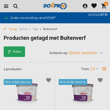
0
Incl.
Excl.
BTW
Gratis verzending vanaf €500*
Terug
Home
Tags
Buitenverf
Producten getagd met Buitenverf
Filter
Sorteren op:
Toon:
2 producten
NCS of RAL kleuren
NCS of RAL kleuren