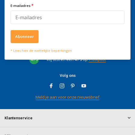
Telefonisch zijn we tijdens
*
E-mailadres
kantooruren bereikbaar op
+3278250650
Abonneer
Wat onze klanten zeggen
* Lees hier de wettelijke beperkingen
4 / 5
Wij scoren een
4 / 5
op
Trustpilot
Volg ons
Meld je aan voor onze nieuwsbrief
Klantenservice