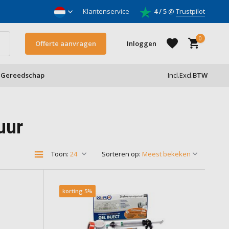
nnemers
Klantenservice
4 / 5
@
Trustpilot
0
Offerte aanvragen
Inloggen
Gereedschap
Incl.
Excl.
BTW
Account aanmaken
uur
Account aanmaken
Toon:
Sorteren op:
korting 5%