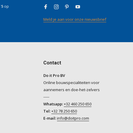
/ 5
op
Meld je aan voor onze nieuwsbrief
Contact
Do it Pro BV
Online bouwspecialiteiten voor
aannemers en doe-het-zelvers
-----
Whatsapp:
+32 460 250 650
Tel:
+32 78 250 650
E-mail:
info@doitpro.com