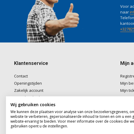
Voor ad
naar
in
Telefon
kantoo
+32782
Klantenservice
Mijn 
Contact
Registr
Openingstijden
Mijn be
Zakelijk account
Mijn tic
Betaalmethoden
Mijn ver
Wij gebruiken cookies
Verzenden & Afhalen
We kunnen deze plaatsen voor analyse van onze bezoekersgegevens, o
Algemene voorwaarden
website te verbeteren, gepersonaliseerde inhoud te tonen en om u een 
Disclaimer
website-ervaring te bieden. Voor meer informatie over de cookies die w
gebruiken opent u de instellingen.
Privacybeleid
Sitemap