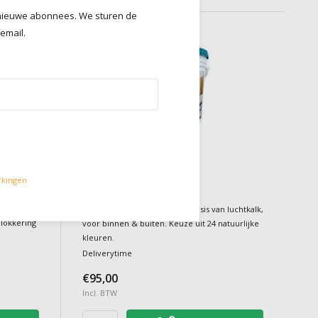
r nieuwe abonnees. We sturen de
 email.
24 kleuren
Do it Pro Products
CALCIC PAINT
rkingen
Minerale gladde kalkverf op basis van luchtkalk,
blokkering
voor binnen & buiten. Keuze uit 24 natuurlijke
kleuren.
Deliverytime
€95,00
Incl. BTW