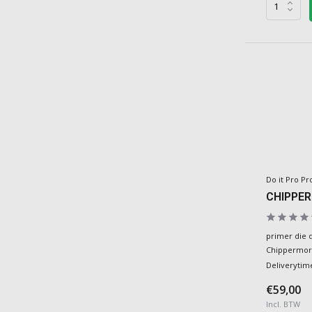
Do it Pro Pr
CHIPPER
primer die d
Chippermort
Deliverytim
€59,00
Incl. BTW