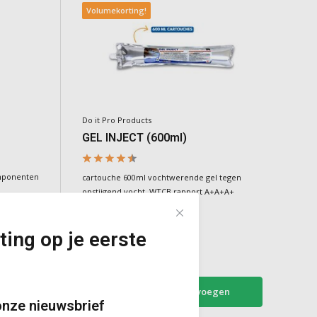
Volumekorting!
Do it Pro Products
GEL INJECT (600ml)
omponenten
cartouche 600ml vochtwerende gel tegen
opstijgend vocht, WTCB rapport A+A+A+
Deliverytime
ting op je eerste
€39,50
Incl. BTW
en
Toevoegen
onze nieuwsbrief