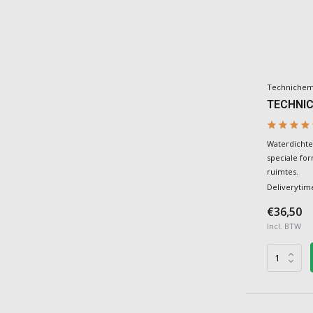
Techniche
TECHNIC
Waterdichte
speciale fo
ruimtes.
Deliverytim
€36,50
Incl. BTW