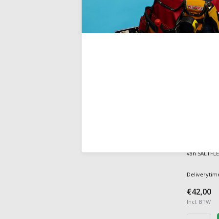
Codex
POWER C
flexibele du
van SALTFLE
Deliverytim
€42,00
Incl. BTW