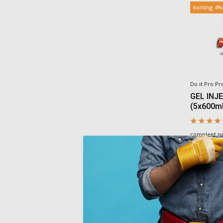
korting 4%
Do it Pro Pr
GEL INJE
(5x600ml
compleet pa
blokkering 
Deliverytim
€2
€229,00
Incl. BTW