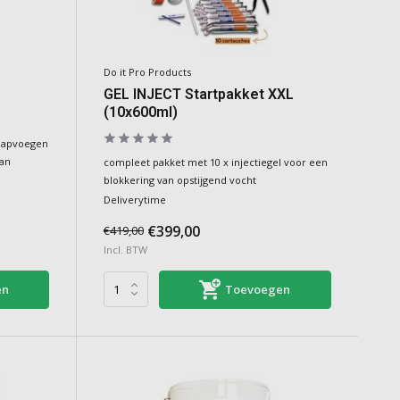
Do it Pro Products
GEL INJECT Startpakket XXL
(10x600ml)
 papvoegen
van
compleet pakket met 10 x injectiegel voor een
blokkering van opstijgend vocht
Deliverytime
€399,00
€419,00
Incl. BTW
en
Toevoegen