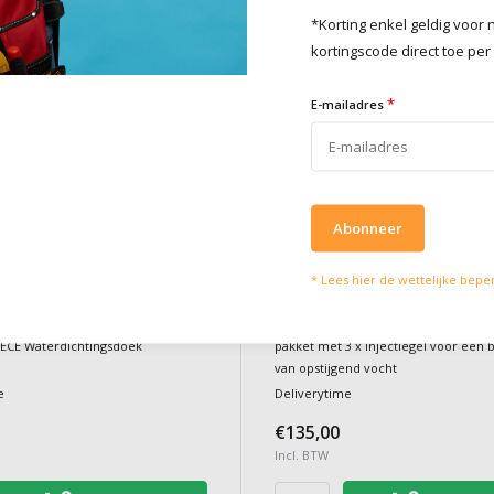
*Korting enkel geldig voo
kortingscode direct toe per
*
E-mailadres
Abonneer
Do it Pro Products
X 7
GEL INJECT Startpakket
* Lees hier de wettelijke bepe
(3x600ml)
nbedmortel, oa. voor het plaatsen
ECE Waterdichtingsdoek
pakket met 3 x injectiegel voor een 
van opstijgend vocht
e
Deliverytime
€135,00
Incl. BTW