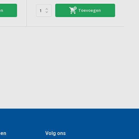
en
Toevoegen
gen
Volg ons