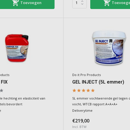
Toevoegen
Toevoeg
oducts
Do it Pro Products
 FIX
GEL INJECT (5L emmer)
e hechting en elasticiteit van
5L emmer vochtwerende gel tegen o
els bevordert
vocht, WTCB rapport A+A+A+
e
Deliverytime
€219,00
Incl. BTW