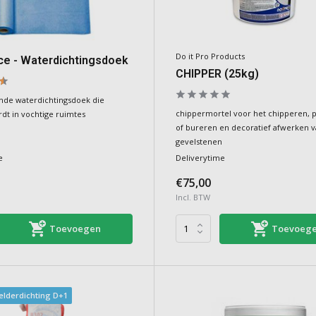
Do it Pro Products
ce - Waterdichtingsdoek
CHIPPER (25kg)
nde waterdichtingsdoek die
chippermortel voor het chipperen,
dt in vochtige ruimtes
of bureren en decoratief afwerken 
gevelstenen
e
Deliverytime
€75,00
Incl. BTW
Toevoegen
Toevoeg
lderdichting D+1