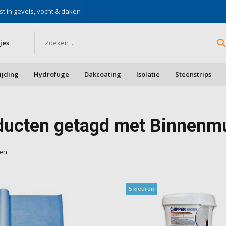
st in gevels, vocht & daken
Voor doe-het-zelf & aa
jes
ijding
Hydrofuge
Dakcoating
Isolatie
Steenstrips
ducten getagd met Binnenm
ten
5 kleuren