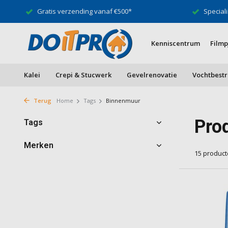
Gratis verzending vanaf €500*
Speciali
Kenniscentrum
Filmp
Kalei
Crepi & Stucwerk
Gevelrenovatie
Vochtbestr
Terug
Home
Tags
Binnenmuur
Pro
Tags
Merken
15 produc