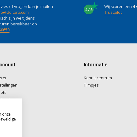
vies of vragen kan je mailen
Wij scoren een
4 
4 / 5
fo@doitpro.com
Trustpilot
isch zijn we tijdens
ruren bereikbaar op
50650
account
Informatie
eren
Kenniscentrum
stellingen
Filmpjes
kets
langlijst
m onze
geweldige
e