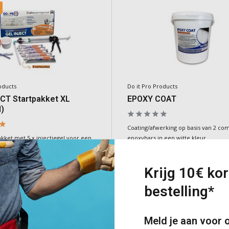
oducts
Do it Pro Products
CT Startpakket XL
EPOXY COAT
)
Coating/afwerking op basis van 2 c
kket met 5 x injectiegel voor een
epoxyhars in een witte kleur.
van opstijgend vocht
e
Deliverytime
Krijg 10€ kor
19,00
€178,00
bestelling*
Incl. BTW
Toevoegen
Toevoeg
Meld je aan voor 