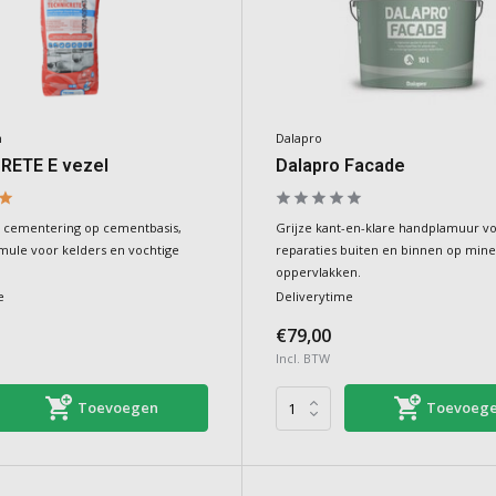
m
Dalapro
RETE E vezel
Dalapro Facade
 cementering op cementbasis,
Grijze kant-en-klare handplamuur vo
rmule voor kelders en vochtige
reparaties buiten en binnen op mine
oppervlakken.
e
Deliverytime
€79,00
Incl. BTW
Toevoegen
Toevoeg