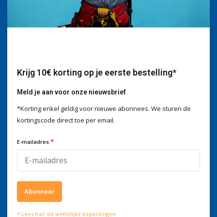
Wij helpen je graag
Voor advies of vragen kan je
mailen naar
info@doitpro.com
Telefonisch zijn we tijdens
kantooruren bereikbaar op
+3278250650
Krijg 10€ korting op je eerste bestelling*
Meld je aan voor onze nieuwsbrief
*Korting enkel geldig voor nieuwe abonnees. We sturen de
kortingscode direct toe per email.
Wat onze klanten zeggen
*
E-mailadres
4 / 5
Wij scoren een
4 / 5
op
Trustpilot
Volg ons
Abonneer
Meld je aan voor onze nieuwsbrief
* Lees hier de wettelijke beperkingen