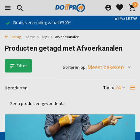
0
Incl.
Excl.
BTW
Gratis verzending vanaf €500*
Terug
Home
Tags
Afvoerkanalen
Producten getagd met Afvoerkanalen
Filter
Sorteren op:
Toon:
0 producten
Geen producten gevonden!...