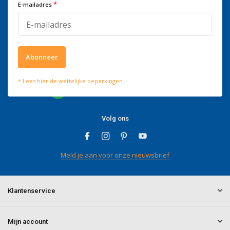
*
kantooruren bereikbaar op
E-mailadres
+3278250650
Abonneer
Wat onze klanten zeggen
* Lees hier de wettelijke beperkingen
4 / 5
Wij scoren een
4 / 5
op
Trustpilot
Volg ons
Meld je aan voor onze nieuwsbrief
Klantenservice
Mijn account