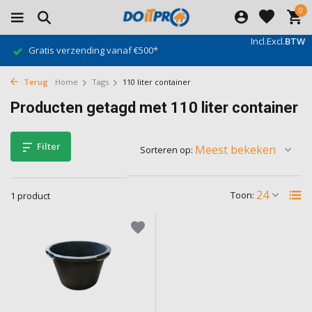
0
Incl.
Excl.
BTW
Gratis verzending vanaf €500*
Terug
Home
Tags
110 liter container
Producten getagd met 110 liter container
Filter
Sorteren op:
Toon:
1 product