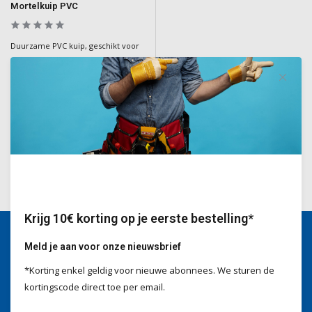
Mortelkuip PVC
Duurzame PVC kuip, geschikt voor
diverse toepassingen in de bouw
en tuinieren.
Deliverytime
€14,50
Incl. BTW
Krijg 10€ korting op je eerste bestelling*
Meld je aan voor onze nieuwsbrief
Wij helpen je graag
*Korting enkel geldig voor nieuwe abonnees. We sturen de
Voor advies of vragen kan je
kortingscode direct toe per email.
mailen naar
info@doitpro.com
Telefonisch zijn we tijdens