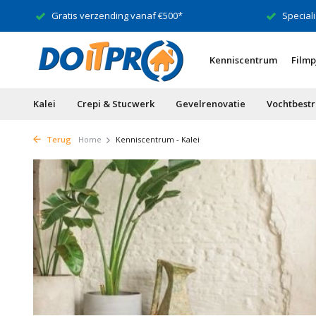
Gratis verzending vanaf €500*
Speciali
Kenniscentrum
Filmp
Kalei
Crepi & Stucwerk
Gevelrenovatie
Vochtbestr
Terug
Home
Kenniscentrum - Kalei