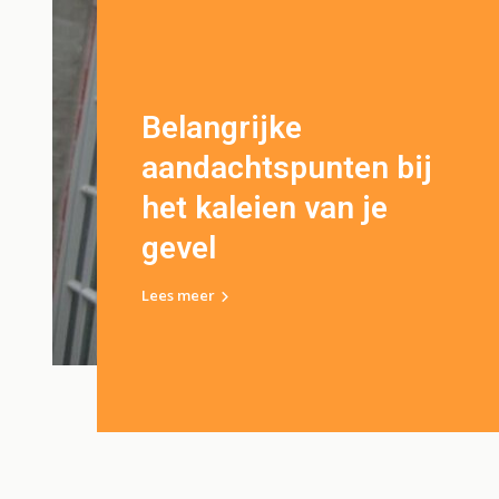
Belangrijke
aandachtspunten bij
het kaleien van je
gevel
Lees meer