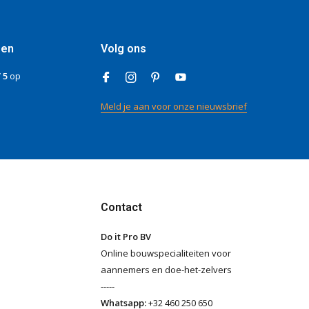
gen
Volg ons
/ 5
op
Meld je aan voor onze nieuwsbrief
Contact
Do it Pro BV
Online bouwspecialiteiten voor
aannemers en doe-het-zelvers
-----
Whatsapp:
+32 460 250 650