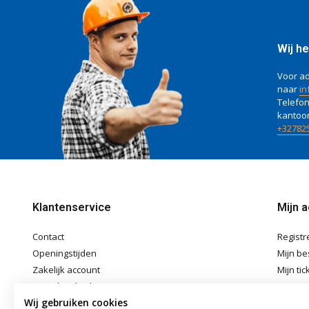
Wij he
Voor ad
naar
in
Telefon
kantoo
+32782
Klantenservice
Mijn 
Contact
Registr
Openingstijden
Mijn be
Zakelijk account
Mijn tic
Betaalmethoden
Mijn ver
Wij gebruiken cookies
Verzenden & Afhalen