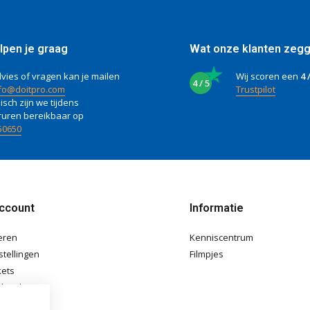
lpen je graag
Wat onze klanten zeg
vies of vragen kan je mailen
Wij scoren een
4 
4 / 5
fo@doitpro.com
Trustpilot
isch zijn we tijdens
ruren bereikbaar op
50650
account
Informatie
eren
Kenniscentrum
stellingen
Filmpjes
kets
langlijst