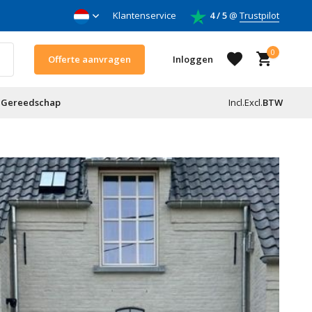
nnemers
Klantenservice
4 / 5
@
Trustpilot
0
Offerte aanvragen
Inloggen
Gereedschap
Incl.
Excl.
BTW
Account aanmaken
Account aanmaken