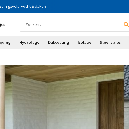
st in gevels, vocht & daken
Voor doe-het-zelf & aa
jes
ijding
Hydrofuge
Dakcoating
Isolatie
Steenstrips