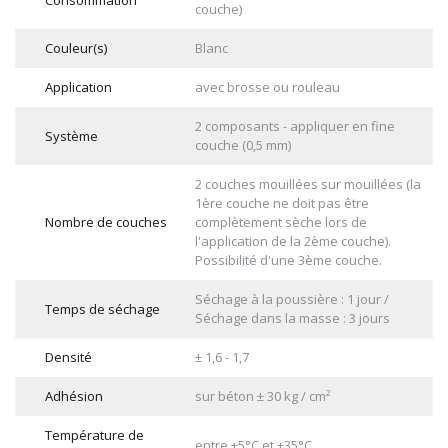
couche)
Couleur(s)
Blanc
Application
avec brosse ou rouleau
2 composants - appliquer en fine
Système
couche (0,5 mm)
2 couches mouillées sur mouillées (la
1ère couche ne doit pas être
Nombre de couches
complètement sèche lors de
l'application de la 2ème couche).
Possibilité d'une 3ème couche.
Séchage à la poussière : 1 jour /
Temps de séchage
Séchage dans la masse : 3 jours
Densité
± 1,6 - 1,7
Adhésion
sur béton ± 30 kg / cm²
Température de
entre +5°C et +35°C