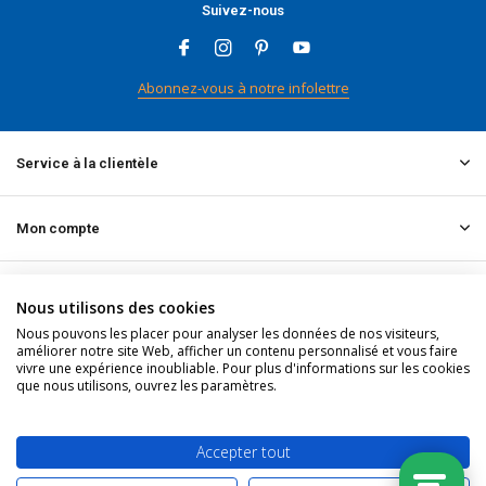
Suivez-nous
Abonnez-vous à notre infolettre
Service à la clientèle
Mon compte
Informations
Nous utilisons des cookies
Nous pouvons les placer pour analyser les données de nos visiteurs,
améliorer notre site Web, afficher un contenu personnalisé et vous faire
Contact
vivre une expérience inoubliable. Pour plus d'informations sur les cookies
que nous utilisons, ouvrez les paramètres.
© 2026 doitpro.com - Theme By
DMWS
x
Plus+
Fil RSS
Accepter tout