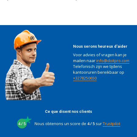
Nous serons heureux d'aider
Voor advies of vragen kan je
mailen naar
info@doitpro.com
Telefonisch zijn we tijdens
kantooruren bereikbaar op
+3278250650
Ce que disent nos clients
4 / 5
Nous obtenons un score de
4 / 5
sur
Trustpilot